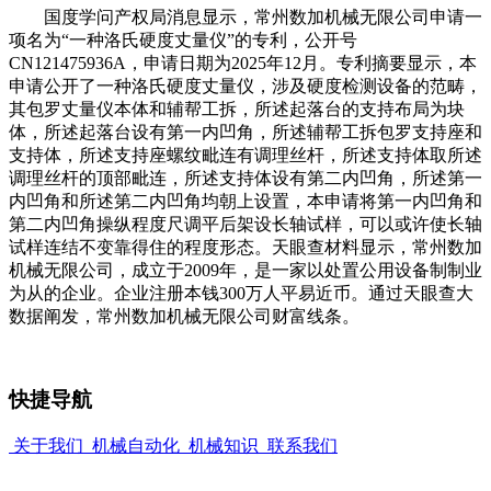
国度学问产权局消息显示，常州数加机械无限公司申请一
项名为“一种洛氏硬度丈量仪”的专利，公开号
CN121475936A，申请日期为2025年12月。专利摘要显示，本
申请公开了一种洛氏硬度丈量仪，涉及硬度检测设备的范畴，
其包罗丈量仪本体和辅帮工拆，所述起落台的支持布局为块
体，所述起落台设有第一内凹角，所述辅帮工拆包罗支持座和
支持体，所述支持座螺纹毗连有调理丝杆，所述支持体取所述
调理丝杆的顶部毗连，所述支持体设有第二内凹角，所述第一
内凹角和所述第二内凹角均朝上设置，本申请将第一内凹角和
第二内凹角操纵程度尺调平后架设长轴试样，可以或许使长轴
试样连结不变靠得住的程度形态。天眼查材料显示，常州数加
机械无限公司，成立于2009年，是一家以处置公用设备制制业
为从的企业。企业注册本钱300万人平易近币。通过天眼查大
数据阐发，常州数加机械无限公司财富线条。
快捷导航
关于我们
机械自动化
机械知识
联系我们