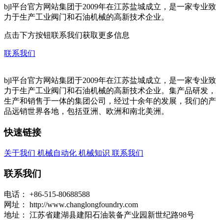
bjl平台官方网站集团于2009年在江苏盐城成立，是一家专业致
力于生产工业阀门和石油机械的高新技术企业。
点击下方按钮联系我们获取更多信息
联系我们
bjl平台官方网站集团于2009年在江苏盐城成立，是一家专业致
力于生产工业阀门和石油机械的高新技术企业。集产品研发，
生产和销售于一体的集团公司，经过十余年的发展，我们的产
品远销世界各地，包括亚洲、欧洲和南北美洲。
快速链接
关于我们
机械自动化
机械知识
联系我们
联系我们
电话：
+86-515-80688588
网址：
http://www.changlongfoundry.com
地址：
江苏省建湖县建阳石油装备产业园新世纪路98号