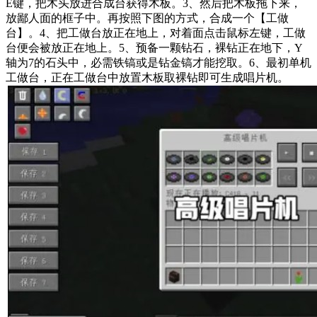
E键，把木头放进合成台获得木板。3、然后把木板拖下来，
放鄙人面的框子中。再按照下图的方式，合成一个【工做
台】。4、把工做台放正在地上，对着面点击鼠标左键，工做
台便会被放正在地上。5、预备一颗钻石，裸钻正在地下，Y
轴为7的石头中，必需铁镐或是钻金镐才能挖取。6、最初单机
工做台，正在工做台中放置木板取裸钻即可生成唱片机。