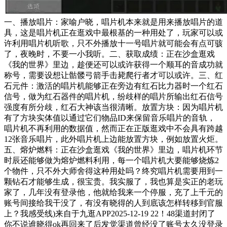
一、播放唱片：家喻户晓，唱片机本来就是用来播放唱片的道
具，这是唱片机正在逛戏中最根基的一种用处了，玩家可以或
许利用唱片机听歌，只不外播放十一号唱片就可能会有点可骇
了，夜晚时，不要一小我听。二、获取成绩：正在沙盒逛戏
《我的世界》里边，趁便还可以或许获得一个顺耳的音成功就
称号，需要设想让骷髅弓箭手击毙爬行者才可以或许。三、红
石元件：激活的唱片机能够正在旁边有红石比力器时一个红石
信号，做为红石器件的唱片机，纷歧样的唱片所输出红石信号
强度有所分歧，红石大神该当很清晰。放置方块：因为唱片机
有了方块实体值以通过它们物品ID来保留音乐唱片的音轨，
唱片机不再利用的数据值，然而正在正版逛戏中不会具有跨越
12张音乐唱片，此外唱片机上边能放置方块，例如放置火炬。
五、熔炉燃料：正在沙盒逛戏《我的世界》里边，唱片机环节
时辰还能够做为熔炉燃料利用，每一个唱片机大要能够烧炼2
个物件，只不外大师舍得这种用处吗？终究唱片机需要用到一
颗钻石才能够生成，很宝贵。我实服了，我也算是实正的老玩
家了，几年没有登录他，他就给我来一个停服，充了上千元的
账号间接给我干没了，有没有晓得的人到底该怎样转移到官服
上？我感受线)来自于九逛APP2025-12-19 22！48渠道封闭了
你不说谁晓得ok再回来了后发觉渠道曾经没了账号太久没登录