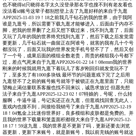
也不晓得id只晓得名字太久没登录那名字也搜不到有老友看也
没法看id账号这辈子都别想登上去了九逛好样的来自于九逛
APP2025-11-03 19！18之前我几千钻石的我的世界，由于我阿
谁是九逛号，所以需要下载九逛才能够进入，后面由于内存不
脚，把我的世界删了之后又想下载过来，找不到九逛了，后面
又玩了几年的我的世界终究找到九逛了，然后下载之后发觉需
要更新，几千钻石就一曲留正在阿谁号，就害的我有几十个号
都没玩了，后面又玩我的世界发觉手机号登不了了，然后又创
了一个号，成果后面的模组全数老贵，而贵的模组我小号都下
过，差点气死来自于九逛APP2026-01-22 14！08emm我的世界
刚来的时候我就用九逛下着玩儿了客岁刚回归就发觉玩不了
了，至多充了有1000多块钱 最环节的问题逛戏下完了之后用
九逛登不了之前的账号账号就等于被锁正在九逛里面了，只能
望梅止渴估量联系客服也找不回来以，诚恳求放过 但愿先想
法子来自于九逛APP2025-12-23 02！07特娘的，号呢，什么转
服啊，牛逼牛逼，号记实还正在九逛，但逛戏找回查无此人，
逛戏内也搜不到，间接给我销号了来自于九逛APP2025-12-19
18！04氪金上比迷你世界好，良多模组和皮肤都是免费的。并
且我的世界下载量和笼盖面积都很大来自于九逛APP2025-12-
18 17！59这九逛，我的世界是不更新了吗，更新还要去浏览
器更新，更新下来账号，就是新账号，我以前充钱的账号就这