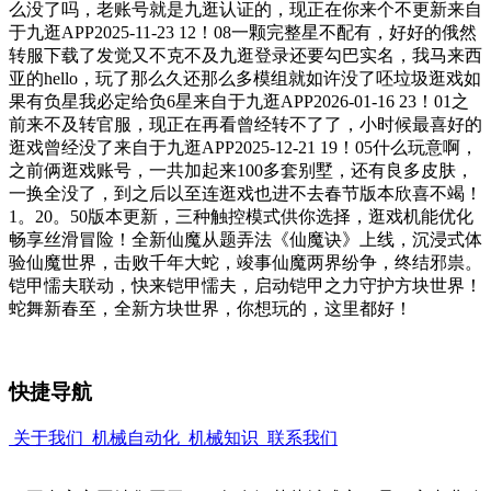
么没了吗，老账号就是九逛认证的，现正在你来个不更新来自
于九逛APP2025-11-23 12！08一颗完整星不配有，好好的俄然
转服下载了发觉又不克不及九逛登录还要勾巴实名，我马来西
亚的hello，玩了那么久还那么多模组就如许没了呸垃圾逛戏如
果有负星我必定给负6星来自于九逛APP2026-01-16 23！01之
前来不及转官服，现正在再看曾经转不了了，小时候最喜好的
逛戏曾经没了来自于九逛APP2025-12-21 19！05什么玩意啊，
之前俩逛戏账号，一共加起来100多套别墅，还有良多皮肤，
一换全没了，到之后以至连逛戏也进不去春节版本欣喜不竭！
1。20。50版本更新，三种触控模式供你选择，逛戏机能优化
畅享丝滑冒险！全新仙魔从题弄法《仙魔诀》上线，沉浸式体
验仙魔世界，击败千年大蛇，竣事仙魔两界纷争，终结邪祟。
铠甲懦夫联动，快来铠甲懦夫，启动铠甲之力守护方块世界！
蛇舞新春至，全新方块世界，你想玩的，这里都好！
快捷导航
关于我们
机械自动化
机械知识
联系我们