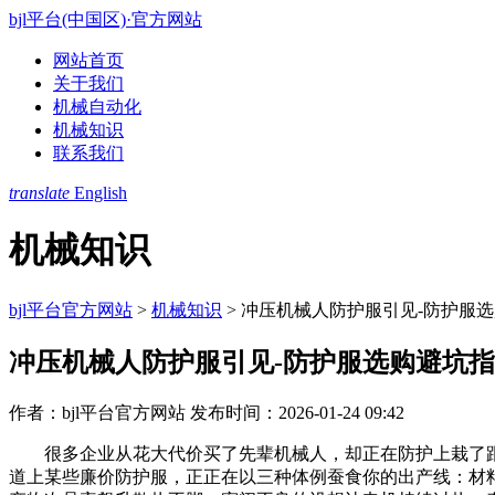
bjl平台(中国区)·官方网站
网站首页
关于我们
机械自动化
机械知识
联系我们
translate
English
机械知识
bjl平台官方网站
>
机械知识
>
冲压机械人防护服引见-防护服
冲压机械人防护服引见-防护服选购避坑
作者：bjl平台官方网站
发布时间：2026-01-24 09:42
很多企业从花大代价买了先辈机械人，却正在防护上栽了跟头
道上某些廉价防护服，正正在以三种体例蚕食你的出产线：材