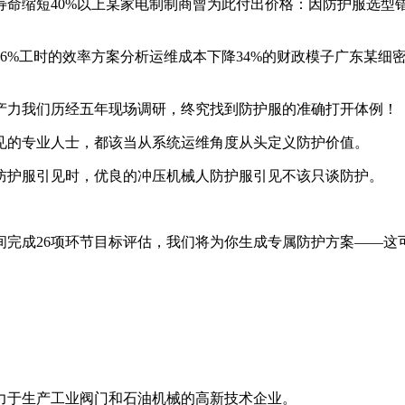
寿命缩短40%以上某家电制制商曾为此付出价格：因防护服选型
6%工时的效率方案分析运维成本下降34%的财政模子广东某细
力我们历经五年现场调研，终究找到防护服的准确打开体例！
的专业人士，都该当从系统运维角度从头定义防护价值。
护服引见时，优良的冲压机械人防护服引见不该只谈防护。
成26项环节目标评估，我们将为你生成专属防护方案——这
业致力于生产工业阀门和石油机械的高新技术企业。