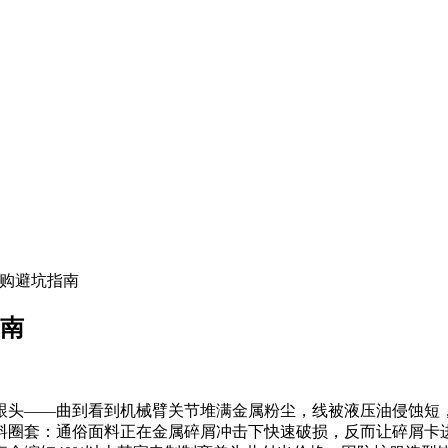
选购避坑指南
指南
——曲到看到机械臂关节堆满金属粉尘，线被液压油侵蚀短，
料圈套：通俗面料正在金属碎屑冲击下快速破损，反而让碎屑卡