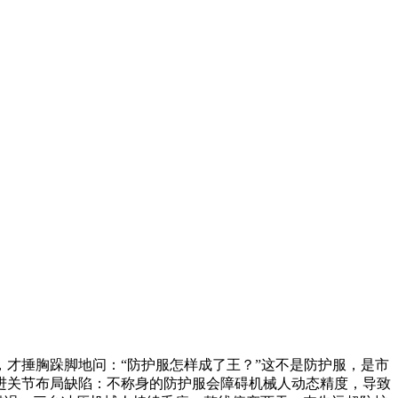
才捶胸跺脚地问：“防护服怎样成了王？”这不是防护服，是市
进关节布局缺陷：不称身的防护服会障碍机械人动态精度，导致