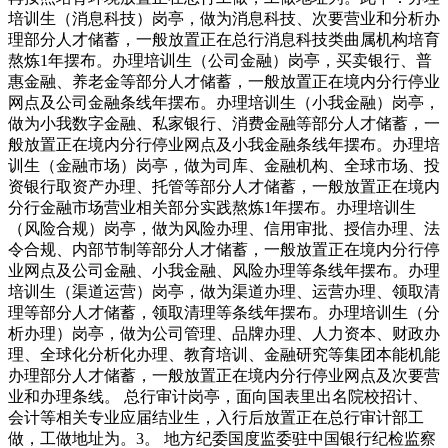
培训生（消息科技）岗亭，做为消息科技、次要营业和分析办
理部分人才储蓄，一般放置正在总行消息科技类曲属机构培育
熬炼1年摆布。办理培训生（公司金融）岗亭，买卖银行、普
惠金融、养老金等部分人才储蓄，一般放置正在境内分行停业
网点及公司金融条线年摆布。办理培训生（小我金融）岗亭，
做为小我数字金融、私家银行、消费金融等部分人才储蓄，一
般放置正在境内分行停业网点及小我金融条线年摆布。办理培
训生（金融市场）岗亭，做为司库、金融机构、全球市场、投
资银行取资产办理、托管等部分人才储蓄，一般放置正在境内
分行金融市场营业相关部分实践熬炼1年摆布。办理培训生
（风险合规）岗亭，做为风险办理、信用审批、授信办理、法
令合规、内部节制等部分人才储蓄，一般放置正在境内分行停
业网点及公司金融、小我金融、风险办理等条线年摆布。办理
培训生（渠道运营）岗亭，做为渠道办理、运营办理、领取清
理等部分人才储蓄，领取清理等条线年摆布。办理培训生（分
析办理）岗亭，做为公司管理、品牌办理、人力资本、财政办
理、全球化分析化办理、教育培训、金融研究等集团本能机能
办理部分人才储蓄，一般放置正在境内分行停业网点及次要营
业和办理条线。 总行审计岗亭，面向国表里出名院校招计、
会计等相关专业应届结业生，入行后放置正在总行审计部工
做，工做地址为。3。 地方纪委国度监委驻中国银行纪检监察