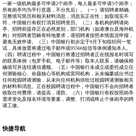
一家一级机构最多可申请2个岗亭，每人最多可申请5个岗亭；
所有岗亭均为平行意愿，不分先后）。（一）请招聘者精确、
完整填写简历和相关材料消息，消息实正在性；如取现实不
符，中国银行有权打消其招聘资历。（二）各机构的聘请岗
亭、招聘前提存正在必然差别，部门机构（如港澳台及海外机
构）对招聘者范畴有特地要求，请招聘者按照本情面况申报，
避免无效申请。（三）中国银行初步定于9月下旬组织同一笔
试，具体放置将通过电子邮件或95566短信等体例通知本人。
（四）聘请过程中，中国银行将通过招聘者正在线报名时填写
的联系体例（包罗手机、电子邮件等）取本人联系，请确保精
确填写并连结通信通顺。（五）中国银行未成立或委托成立任
何测验核心、命题核心等机构或雷同机构，从未编纂或出书过
任何校园聘请测验，从未向任何机构供给过校园聘请测验相关
的材料和消息。正在校园聘请过程中，中国银行不会向招聘者
收取任何费用，请提高，谨防。（六）中国银行有权按照岗亭
需求变化及报名环境等要素，调整、打消或终止个体岗亭的聘
请工做。
快捷导航