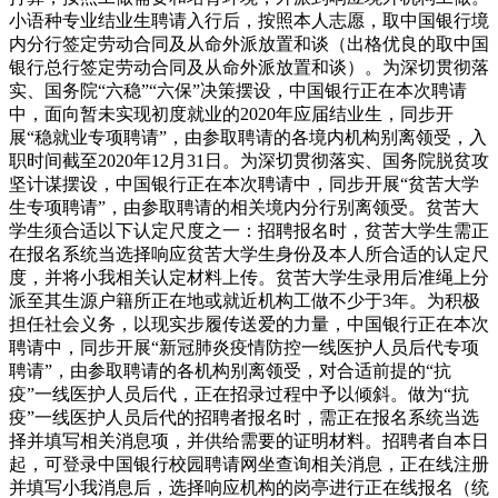
小语种专业结业生聘请入行后，按照本人志愿，取中国银行境
内分行签定劳动合同及从命外派放置和谈（出格优良的取中国
银行总行签定劳动合同及从命外派放置和谈）。为深切贯彻落
实、国务院“六稳”“六保”决策摆设，中国银行正在本次聘请
中，面向暂未实现初度就业的2020年应届结业生，同步开
展“稳就业专项聘请”，由参取聘请的各境内机构别离领受，入
职时间截至2020年12月31日。为深切贯彻落实、国务院脱贫攻
坚计谋摆设，中国银行正在本次聘请中，同步开展“贫苦大学
生专项聘请”，由参取聘请的相关境内分行别离领受。贫苦大
学生须合适以下认定尺度之一：招聘报名时，贫苦大学生需正
在报名系统当选择响应贫苦大学生身份及本人所合适的认定尺
度，并将小我相关认定材料上传。贫苦大学生录用后准绳上分
派至其生源户籍所正在地或就近机构工做不少于3年。为积极
担任社会义务，以现实步履传送爱的力量，中国银行正在本次
聘请中，同步开展“新冠肺炎疫情防控一线医护人员后代专项
聘请”，由参取聘请的各机构别离领受，对合适前提的“抗
疫”一线医护人员后代，正在招录过程中予以倾斜。做为“抗
疫”一线医护人员后代的招聘者报名时，需正在报名系统当选
择并填写相关消息项，并供给需要的证明材料。招聘者自本日
起，可登录中国银行校园聘请网坐查询相关消息，正在线注册
并填写小我消息后，选择响应机构的岗亭进行正在线报名（统