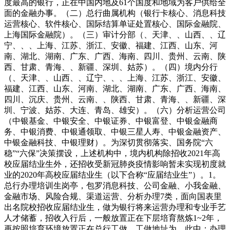
度最高的银行，正在中国内地及61个国度和地域为客户供给全
面的金融办事。（二）总行曲属机构（银行卡核心、消息科技
运营核心、软件核心、国际结算单证处置核心、国际金融院、
上海国际金融院）。（三）审计分部（、天津、、山西、、辽
宁、、、上海、江苏、浙江、安徽、福建、江西、山东、河
南、湖北、湖南、广东、广西、海南、四川、贵州、云南、陕
西、甘肃、青海、、新疆、深圳、姑苏）。（四）境内分行
（、天津、、山西、、辽宁、、、上海、江苏、浙江、安徽、
福建、江西、山东、河南、湖北、湖南、广东、广西、海南、
四川、沉庆、贵州、云南、、陕西、甘肃、青海、、新疆、深
圳、宁波、姑苏、大连、青岛、雄安）。（六）分析运营公司
（中银基金、中银安全、中银证券、中银富登、中银金融商
务、中银消费、中银通领取、中银三星人寿、中银金融资产、
中银金融科技、中银理财）。为深切贯彻落实、国务院“六
稳”“六保”决策摆设，上述机构中，境内机构除招收2021年高
校应届结业生外，还招收受新冠肺炎疫情影响暂未实现初度就
业的2020年高校应届结业生（以下合称“应届结业生”）。1。
总行办理培训生岗亭，包罗消息科技、公司金融、小我金融、
金融市场、风险合规、渠道运营、分析办理7类，面向国表里
出名院校招收应届结业生，做为银行将来运营办理和专业手艺
人才储蓄，招收入行后，一般放置正在下层培育熬炼1~2年，
再按照培育环境放置正在总行工做，工做地址为。此中：办理