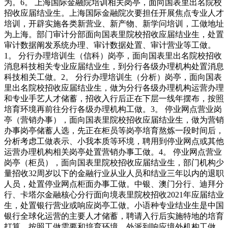
为。6。 上海国际金融院培训相关岗亭，面向国表里出名院校
招收应届结业生。上海国际金融院次要担任开展焦点专业人才
培训，开辟实施各类新营业、新产物、新学问培训，工做地址
为上海。部门审计分部面向国表里院校招收应届结业生，处置
审计数据阐发系统办理、审计数据处置、审计营业等工做。
1。 分行办理培训生（信科）岗亭，面向国表里出名院校招收
消息科技相关专业应届结业生，到分行各级办理机构处置消息
科技相关工做。2。 分行办理培训生（分析）岗亭，面向国表
里出名院校招收应届结业生，做为分行各级办理机构运营办理
和专业手艺人才储蓄，招收入行后正在下层一线年摆布，按照
培育环境再前往分行各级办理机构工做。3。 停业网点营业岗
亭（营销办事），面向国表里院校招收应届结业生，做为营销
办事岗亭储蓄人选，先正在柜员等岗亭培育熬炼一段时间后，
分析考虑工做表示、小我本质等环境，聘用到停业网点或其他
运营办理机构相关岗亭处置营销办事工做。4。 停业网点营业
岗亭（柜员），面向国表里院校招收应届结业生，部门机构少
量招收32周岁以下的金融行业从业人员和结业三年以内的退职
人员，处置停业网点柜面办事工做。中银、澳门分行、迪拜分
行、卡塔尔金融核心分行面向境表里院校招收2021年应届结业
生，处置银行营业或响应岗亭工做。小语种专业结业生是中国
银行全球化运营的主要人才储蓄，聘请入行后实施特地的培育
打算，按照工做需要和培育环境，外派到响应境外机构工做。