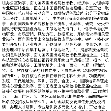
组办公室岗亭，面向国表里出名院校招收、经济学、办理学等
专业应届结业生，正在驻中国银行纪检监察组办公室工做，取
中国银行总行签定劳动合同，薪酬待遇等取总行部分不异职级
员工分歧，工做地址为。4。 中国银行海南金融研究院研究岗
亭，面向国表里出名院校招收经济学、金融学、研究工做受中
国银行研究院指点办理，工做地址为海口。1。 银行卡核心产
物研发、市场营销、风险办理、数据阐发、系统需求等相关营
业岗亭，面向国表里出名院校招收应届结业生。银行卡核心次
要担任银行卡营业办理、产物研发、品牌营销、质量办理、风
险办理和中后台集中运营，工做地址为。2。 消息科技运营核
心消息科技岗亭，面向国表里出名院校招收应届结业生。消息
科技运营核心次要担任银行消息系统出产运维办理、根本、机
能和选型测试等，工做地址为、上海、西安、合肥、呼和浩
特。3。 软件核心消息科技岗亭，面向国表里出名院校招收应
届结业生。软件核心次要担任银行使用软件开辟、功能测试、
系统，工做地址为、深圳、西安、合肥。4。 国际结算单证处
置核心营业员岗亭，面向国表里出名院校招收应届结业生。单
证核心次要担任国际结算单证营业集中操做取处置，工做地址
为、上海、广州。5。 国际金融院培训相关岗亭，面向国表里
出名院校招收应届结业生。国际金融院次要担任开展党校培
训、办理人才培训、专业培训及多元化人才培训，工做地址