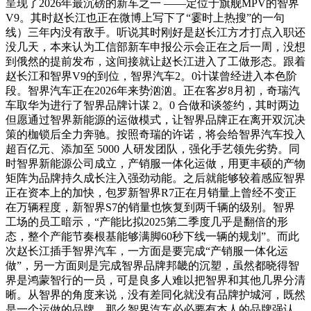
呈现了2026年最沉磅的新车之一 ——定位于旗舰MPV的智界
V9。其时赵长江也正在微博上写下了“霎时上热搜”的一句
线）三年内没有敌手。听说其时刚好是赵长江方才打点入职还
没几天，本来认为工信部新车申报公示会正在之后一周，没想
到俄然的提前发布，这间接就让赵长江进入了工做形态。跟着
赵长江和智界V9的到位，智界汽车2。0计谋曾经进入本色阶
段。智界汽车正在2026年来势汹汹。正在客岁8月初，奇瑞汽
车取华为进行了智界品牌计谋 2。0 合做和谈签约，其时两边
但愿通过智界新能源的运做模式，让智界品牌正在离开双沉决
策的枷锁后全力奔驰。按照奇瑞的许诺，将会给智界汽车投入
超百亿元、添加至 5000 人研发团队，强化手艺领先劣势。同
时智界新能源公司成立，产销服一体化运做，用更丰硕的产物
矩阵为品牌持久成长注入强劲动能。之后就能够较着感应智界
正在资本上的加快，包罗新智界R7正在月销量上曾经不变正
在万辆程度，新智界S7的销量也恢复到两千辆的级别。智界
工场的员工暗示，“产能比拟2025第二季度几乎是翻倍的形
态，整个产能节奏根基能够满脚60秒下线一辆的规划”。而此
次赵长江插手智界汽车，一方面是要完成“产销服一体化运
做”，另一方面则是完成智界品牌邦畿的沉塑，虽然都晓得智
界是鸿蒙智行的一员，可是良多人难以把智界和其他几界分清
晰。从智界的角度来说，没有差同化就没有品牌护城河，既然
是一个运做的品牌，那么智界汽车必必要有本人的品牌强认