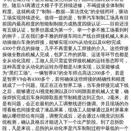
控。随后AI再通过大模子手艺持续进修，不竭提拔全体制制
程度。这就构成了“制制—数据—算法优化”的全链闭环，驱动
工场实现持续进化。值得一提的是，智界汽车制制工场具有目
前国内最高程度的智能制制能力成熟度四级认证——目前还没
有五级认证，智界但愿成为第一个。举一个参不雅工场看到时
的例子，正在我们参不雅的焊接车间出产线台焊接机械人来从
动操做白车身的焊接，能够实现100%从动化以及60秒完成
4300个焊点的操做，几乎不再需要人工焊接的介入。这些焊接
操做全数由机械人完成，包罗工件的抓取、运送等环节也都是
全从动化流程，工做人员只需监管焊接机械的运转形态即可，
这种高度全从动化的运转办理都是AI来实现，以至能够成
为“黑灯工场”。一辆智界R7的全车焊点高达2200多个、若是
是智界V9会有4300多个，若何确保这些焊接的精确性和精度
就成了一个问题。现正在正在智界工场，当车身焊接完成下线
之后，能够通过AI视觉检测以及DTS间隙面差机械人丈量，确
保焊拆完成后车身间隙取面差节制精度达到正负0。2毫米。若
是有问题，会正在最初的人工调整线进行微调。并且现场的办
理看板也间接变成了液晶屏幕，现场工人能够通过及时屏幕来
确认哪些部位有问题，调整完成后，还会通过AI视觉识别系
统检测，确认及格后才能进入下一个出产阶段。到了总拆阶
段，凡是来说，总拆的从动化率是汽车制制过程中最低的一个