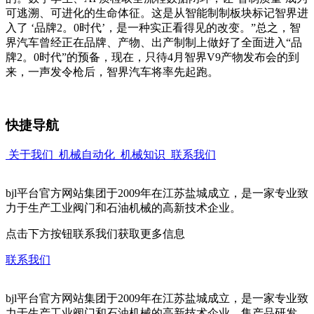
可逃溯、可进化的生命体征。这是从智能制制板块标记智界进
入了 ‘品牌2。0时代’，是一种实正看得见的改变。”总之，智
界汽车曾经正在品牌、产物、出产制制上做好了全面进入“品
牌2。0时代”的预备，现在，只待4月智界V9产物发布会的到
来，一声发令枪后，智界汽车将率先起跑。
快捷导航
关于我们
机械自动化
机械知识
联系我们
bjl平台官方网站集团于2009年在江苏盐城成立，是一家专业致
力于生产工业阀门和石油机械的高新技术企业。
点击下方按钮联系我们获取更多信息
联系我们
bjl平台官方网站集团于2009年在江苏盐城成立，是一家专业致
力于生产工业阀门和石油机械的高新技术企业。集产品研发，