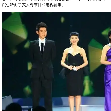
沉心转向了实人秀节目和电视剧集。