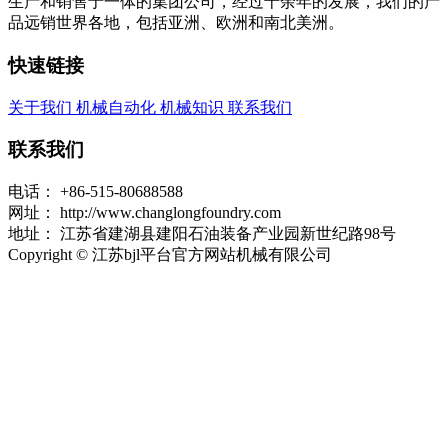
生产和销售于一体的集团公司，经过十余年的发展，我们的产
品远销世界各地，包括亚洲、欧洲和南北美洲。
快速链接
关于我们
机械自动化
机械知识
联系我们
联系我们
电话：
+86-515-80688588
网址：
http://www.changlongfoundry.com
地址：
江苏省建湖县建阳石油装备产业园新世纪路98号
Copyright © 江苏bjl平台官方网站机械有限公司