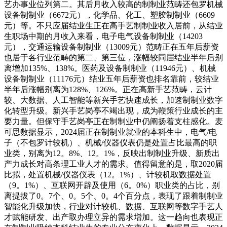
艺办事业位列第二。其后月收入较高的制制业范畴还包罗机械
设备制制业（6672元），化学品、化工、塑胶制制业（6609
元）等。不只应届结业生正在高手艺制制业收入居前，从结业
生职场中期的月收入来看，电子电气设备制制业（14203
元），交通运输设备制制业（13009元）范畴正在五年后薪资
也居于各行业范畴的第二、第三位，涨幅较同届结业半年后别
离增加135%、138%。医药及设备制制业（11946元）、机械
设备制制业（11176元）结业五年后薪资也排名靠前，较结业
半年后涨幅别离为128%、126%。正在高新手艺范畴，云计
较、大数据、人工智能等新兴手艺快速成长，加速制制业数字
化转型升级。新兴手艺岗亭不竭出现，成为鞭策行业成长的主
要力量。但保守手艺岗亭正在制制业中仍阐扬着支柱感化。麦
可思数据显示，2024届正在制制业就业的本科生中，电气/电
子（不包罗计较机）、机械/仪器仪表仍是处置占比最高的职
业类，别离为12。8%、12。1%，反映出制制业升级、新质出
产力成长对高条理工业人才的需求。值得留意的是，取2020届
比拟，处置机械/仪器仪表（12。1%）、计较机取数据处置
（9。1%）、互联网开辟及使用（6。0%）职业类的占比，别
离提拔了0。7个、0。5个、0。4个百分点，表现了跟着制制业
智能化升级加快，行业对计较机、数据、互联网等数字手艺人
才赋能研发、出产取办理立异的需求增加。这一趋向也表现正