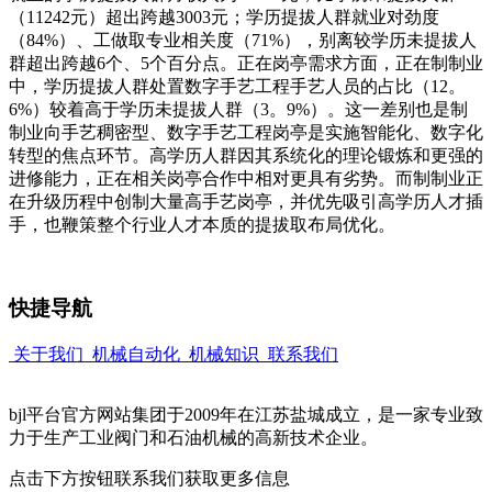
（11242元）超出跨越3003元；学历提拔人群就业对劲度
（84%）、工做取专业相关度（71%），别离较学历未提拔人
群超出跨越6个、5个百分点。正在岗亭需求方面，正在制制业
中，学历提拔人群处置数字手艺工程手艺人员的占比（12。
6%）较着高于学历未提拔人群（3。9%）。这一差别也是制
制业向手艺稠密型、数字手艺工程岗亭是实施智能化、数字化
转型的焦点环节。高学历人群因其系统化的理论锻炼和更强的
进修能力，正在相关岗亭合作中相对更具有劣势。而制制业正
在升级历程中创制大量高手艺岗亭，并优先吸引高学历人才插
手，也鞭策整个行业人才本质的提拔取布局优化。
快捷导航
关于我们
机械自动化
机械知识
联系我们
bjl平台官方网站集团于2009年在江苏盐城成立，是一家专业致
力于生产工业阀门和石油机械的高新技术企业。
点击下方按钮联系我们获取更多信息