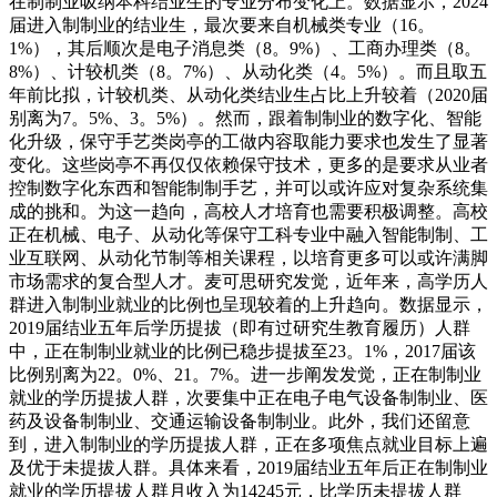
在制制业吸纳本科结业生的专业分布变化上。数据显示，2024
届进入制制业的结业生，最次要来自机械类专业（16。
1%），其后顺次是电子消息类（8。9%）、工商办理类（8。
8%）、计较机类（8。7%）、从动化类（4。5%）。而且取五
年前比拟，计较机类、从动化类结业生占比上升较着（2020届
别离为7。5%、3。5%）。然而，跟着制制业的数字化、智能
化升级，保守手艺类岗亭的工做内容取能力要求也发生了显著
变化。这些岗亭不再仅仅依赖保守技术，更多的是要求从业者
控制数字化东西和智能制制手艺，并可以或许应对复杂系统集
成的挑和。为这一趋向，高校人才培育也需要积极调整。高校
正在机械、电子、从动化等保守工科专业中融入智能制制、工
业互联网、从动化节制等相关课程，以培育更多可以或许满脚
市场需求的复合型人才。麦可思研究发觉，近年来，高学历人
群进入制制业就业的比例也呈现较着的上升趋向。数据显示，
2019届结业五年后学历提拔（即有过研究生教育履历）人群
中，正在制制业就业的比例已稳步提拔至23。1%，2017届该
比例别离为22。0%、21。7%。进一步阐发发觉，正在制制业
就业的学历提拔人群，次要集中正在电子电气设备制制业、医
药及设备制制业、交通运输设备制制业。此外，我们还留意
到，进入制制业的学历提拔人群，正在多项焦点就业目标上遍
及优于未提拔人群。具体来看，2019届结业五年后正在制制业
就业的学历提拔人群月收入为14245元，比学历未提拔人群