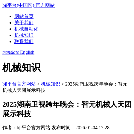
bjl平台(中国区)·官方网站
网站首页
关于我们
机械自动化
机械知识
联系我们
translate
English
机械知识
bjl平台官方网站
>
机械知识
>
2025湖南卫视跨年晚会：智元
机械人天团展示科技
2025湖南卫视跨年晚会：智元机械人天团
展示科技
作者：bjl平台官方网站
发布时间：2026-01-04 17:28