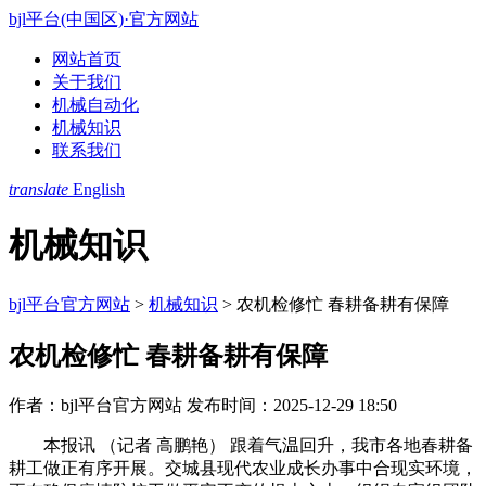
bjl平台(中国区)·官方网站
网站首页
关于我们
机械自动化
机械知识
联系我们
translate
English
机械知识
bjl平台官方网站
>
机械知识
>
农机检修忙 春耕备耕有保障
农机检修忙 春耕备耕有保障
作者：bjl平台官方网站
发布时间：2025-12-29 18:50
本报讯 （记者 高鹏艳） 跟着气温回升，我市各地春耕备
耕工做正有序开展。交城县现代农业成长办事中合现实环境，