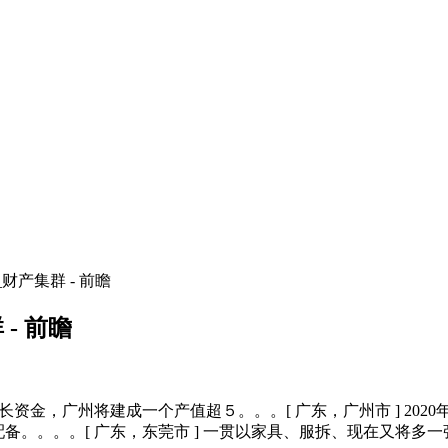
产集群 - 前瞻
- 前瞻
长资金，广州将建成一个产值超５。。。[ 广东，广州市 ] 20
备。。。。[ 广东，东莞市 ] 一贯以家具、服拆、现在又将多