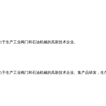
业致力于生产工业阀门和石油机械的高新技术企业。
专业致力于生产工业阀门和石油机械的高新技术企业。集产品研发，