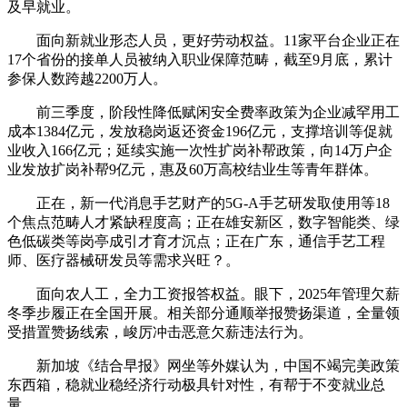
及早就业。
面向新就业形态人员，更好劳动权益。11家平台企业正在
17个省份的接单人员被纳入职业保障范畴，截至9月底，累计
参保人数跨越2200万人。
前三季度，阶段性降低赋闲安全费率政策为企业减罕用工
成本1384亿元，发放稳岗返还资金196亿元，支撑培训等促就
业收入166亿元；延续实施一次性扩岗补帮政策，向14万户企
业发放扩岗补帮9亿元，惠及60万高校结业生等青年群体。
正在，新一代消息手艺财产的5G-A手艺研发取使用等18
个焦点范畴人才紧缺程度高；正在雄安新区，数字智能类、绿
色低碳类等岗亭成引才育才沉点；正在广东，通信手艺工程
师、医疗器械研发员等需求兴旺？。
面向农人工，全力工资报答权益。眼下，2025年管理欠薪
冬季步履正在全国开展。相关部分通顺举报赞扬渠道，全量领
受措置赞扬线索，峻厉冲击恶意欠薪违法行为。
新加坡《结合早报》网坐等外媒认为，中国不竭完美政策
东西箱，稳就业稳经济行动极具针对性，有帮于不变就业总
量。