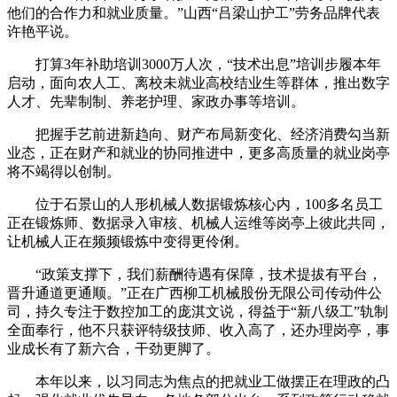
他们的合作力和就业质量。”山西“吕梁山护工”劳务品牌代表
许艳平说。
打算3年补助培训3000万人次，“技术出息”培训步履本年
启动，面向农人工、离校未就业高校结业生等群体，推出数字
人才、先辈制制、养老护理、家政办事等培训。
把握手艺前进新趋向、财产布局新变化、经济消费勾当新
业态，正在财产和就业的协同推进中，更多高质量的就业岗亭
将不竭得以创制。
位于石景山的人形机械人数据锻炼核心内，100多名员工
正在锻炼师、数据录入审核、机械人运维等岗亭上彼此共同，
让机械人正在频频锻炼中变得更伶俐。
“政策支撑下，我们薪酬待遇有保障，技术提拔有平台，
晋升通道更通顺。”正在广西柳工机械股份无限公司传动件公
司，持久专注于数控加工的庞淇文说，得益于“新八级工”轨制
全面奉行，他不只获评特级技师、收入高了，还办理岗亭，事
业成长有了新六合，干劲更脚了。
本年以来，以习同志为焦点的把就业工做摆正在理政的凸