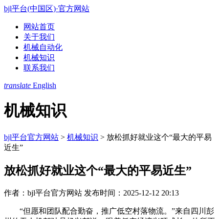
bjl平台(中国区)·官方网站
网站首页
关于我们
机械自动化
机械知识
联系我们
translate
English
机械知识
bjl平台官方网站
>
机械知识
>
放松抓好就业这个“最大的平易
近生”
放松抓好就业这个“最大的平易近生”
作者：bjl平台官方网站
发布时间：2025-12-12 20:13
“但愿和团队配合勤奋，推广低空村落物流。”来自四川彭