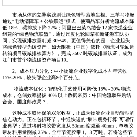
市场从体的立异实践则让绿色转型落地生根。三羊马物畅
通过“电动清障车 + 公铁联运”模式，使商品车分析物流成本降
低 18%，碳排放下降 22%；阿里巴巴菜鸟结合 12 家快递企业
组建的“绿色物流联盟”，通过尺度化轮回箱和新能源车队协
同，实现碳排放量削减 30%49。更值得关心的是，企业起头
将绿色转型为碳资产，如无限极（中国）依托《物流可轮回周
转箱项目碳减排核算方》，完成 3607 吨碳减排量认证，成为
江门市首个物流碳资产项目10。
2。成本压力分化：中小物流企业数字化成本占年营收
15%-20%，较头部企业高8个百分点。
·物流成本优化：智能化手艺使用可降低 15% - 30% 物流
成本，仓储效率提拔 40% 以上数据来历：中国物流取采购结
合会、国度邮政局？。
这种成本取环保的双沉收益，正成为物流企业自动转型的
焦点动力。正在包拆环节，中通快递的“胶带瘦身打算”可谓行
业典型：通过将封箱胶带宽度从 53mm 缩减至 40mm，单卷胶
带材料用量削减 25%，全年节流胶带 1。3 万吨。若将这些节