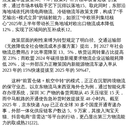
求，通过市场本钱取手艺下沉得以落地15。取此同时，东部沿
海地域依托跨境电商物流、冷链物流等政策支撑，构成了“手
艺输出+模式立异”的辐射能力，如浙江“中欧班列集结核
心”2025年上半年带动长三角地域对欧出口物流成本降低
12%，实现了区域间的互补成长12。
政策层面的刚性束缚为转型规定了明白径。交通运输部
《无效降低全社会物流成本步履方案》提出，到 2027 年社会
物流总费用占 P 比率需降至 13。5%，铁货运周转量占比提高
至 23%；而欧盟 2024 年碳排放新规要求物流企业运输能耗降
低 20%，这一外部压力正鞭策国内新能源物流车渗入率从
2023 年的 15%快速提拔至 2025 年的 50%47。
这种“前置仓储 + 航空中转”的模式，正正在沉塑跨境物流
的保守业态。以京东物流马来西亚海外仓为例，通过智能化库
存办理系统，深圳 3C 产物的备货周期从 45 天压缩至 15 天，
而中马航路的开通使告急补货时效提拔至 48 小时内。截至
2025 年，京东快递 App 已正在全球 30 多个国度开通寄递办
事，外部一体化供应链客户数达 5。9 万家，其接入淘宝天
猫、抖音电商“音需达”等平台的行动，更凸显出第三方物流能
力的取成熟21[22]。