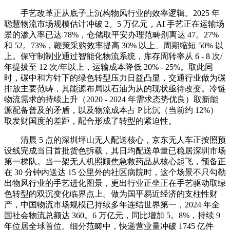
手艺改革正从底子上沉构物风行业的效率逻辑。2025 年
聪慧物流市场规模估计冲破 2。5 万亿元，AI 手艺正在运输场
景的渗入率已达 78%，仓储取平安办理范畴别离达 47。27%
和 52。73%，鞭策采购效率提高 30% 以上、周期缩短 50% 以
上。保守制制业通过智能化物流系统，库存周转率从 6 - 8 次/
年提拔至 12 次/年以上，运输成本降低 20% - 25%。取此同
时，碳中和方针下的绿色转型压力日益凸显，交通行业做为碳
排放主要范畴，其能源布局以石油为从的现状亟待改变。冷链
物流需求的持续上升（2020 - 2024 年需求态势优良）取新能
源配备普及的矛盾，以及物流成本占 P 比沉（当前约 12%）
取发财国度的差距，配合形成了转型的紧迫性。
清晨 5 点的深圳坪山无人配送核心，京东无人车正按照预
设线完成当日首批货色拆载，其日均配送单量已稳居深圳市场
第一梯队。当一架无人机照顾焦急救药品从核心起飞，预备正
在 30 分钟内送达 15 公里外的社区病院时，这个场景不只勾勒
出物风行业的手艺进化图景，更出行业正坐正在手艺驱动取绿
色转型的双沉变化临界点上。做为国平易近经济的支柱性财
产，中国物流市场规模已持续多年连结世界第一，2024 年全
国社会物流总额达 360。6 万亿元，同比增加 5。8%，持续 9
年位居全球首位。细分范畴中，快递营业量冲破 1745 亿件