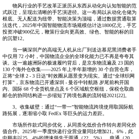
物风行业的手艺改革正派历从东西从动化向认知智能的范
式跃迁，呈现出清晰的手艺演进径。这一布局以从动化仓储为
根底、无人配送为纽带、智能决策为顶端，通过数据贯通取算
法迭代，2025年中国智能物流市场规模估计达1800亿元，手艺
投资冲破900亿元，鞭策行业向更高效、绿色、智能的标的目
的沉塑12。
当一辆深圳产的高端无人机从出厂到送达慕尼黑消费者手
中仅用 72 小时，中国物流企业的全球化能力已不再是夸夸其
谈。这一逾越洲际的极速履约背后，是京东物流遍及 23 国的
130 个海外仓收集——2025 年上半年新增的 30 个自营仓库，
正将“全球 2 - 3 日达”时效圈从愿景变为现实。通过“全球织网
打算”，京东物流已开通深圳 - 曼谷中转航路 岁尾前构开国
内、国际 68 个全货机坐点及 6 个区域航空枢纽，保税仓取曲
邮仓的协同结构进一步缩短了跨境包裹的流转链2021[22]。
3。收集破壁：通过“一带一”智能物流跨境使用取国际航
路拓展，逐渐缩小取 FedEx 等巨头的运力差距。
市场所作款式同步优化，从同质化低价合作转向差同化价
值合作。2025年一季度快递行业营业量同比增加21。6%，此
中顺丰以25。4%的增速领先于圆通（22。5%）、申通（20。