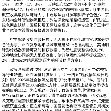
1%）、韵达（17。3%），反映出市场对“高效+不变”办事的
偏好升级17。行业已构成“六强争霸”的差同化款式：顺丰强化
航空收集取供应链能力，中通聚焦新能源车队取绿色包拆，京
东结构全球智能物流枢纽，韵达深化结尾精细运营，邮政推进
绿色网点扶植，圆通拓展国际航空货运，这种专业化分工使行
业全体资本设置装备摆设效率提拔18。
空中配送收集同步拓展，无人机正在20个城市实现30分钟
急送办事。正在复杂地形取城市建建群中连结高精度，其通明
球形传感器安拆可及时捕获数据，为径动态调整供给支持6。
这种地空协同的无人配送收集，使订单履约准时率提拔至97。
2%，成为应对结尾配送压力的环节处理方案1。
政策系统通过“方针设定-东西立异-监管强化”三层架构指
导行业转型。正在国度计谋层面，《“十四五”现代物流成长规
划》明白2025年社会物流总费用取P比率降至13。5%、智能手
艺使用笼盖率达30%的量化方针，从顶层设想上锚定效率提拔
标的目的1112。为实现这一方针，政策东西呈现“激励+束
缚”双沉特征：正在激励端，通过新能源汽车补助、税收优惠
及充电桩配套扶植鞭策绿色转型，碳排放权买卖市场试点笼盖
物流沉点企业；正在束缚端，国度发改委取市场监管总局初次