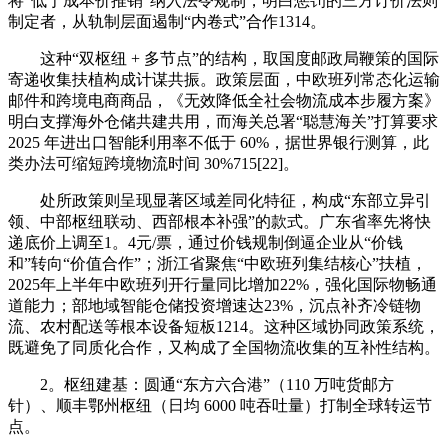
将“低于成本价推销”纳入法令规制，明白惩罚的三方订价法则
制定者，从轨制层面遏制“内卷式”合作1314。
这种“双枢纽 + 多节点”的结构，取国度邮政局鞭策的国际
寄递收集扶植构成计谋共振。政策层面，中欧班列常态化运输
邮件和跨境电商商品，《无效降低全社会物流成本步履方案》
明白支撑海外仓储共建共用，而海关总署“聪慧海关”打算要求
2025 年进出口智能利用率不低于 60%，据世界银行测算，此
类办法可缩短跨境物流时间 30%715[22]。
处所政策则呈现显著区域差同化特征，构成“东部立异引
领、中部枢纽联动、西部根本补强”的款式。广东省率先将快
递底价上调至1。4元/票，通过价钱规制倒逼企业从“价钱
和”转向“价值合作”；浙江省聚焦“中欧班列集结核心”扶植，
2025年上半年中欧班列开行量同比增加22%，强化国际物畅通
道能力；部地域智能仓储投资增速达23%，沉点补齐冷链物
流、农村配送等根本设备短板1214。这种区域协同政策系统，
既避免了同质化合作，又构成了全国物流收集的互补性结构。
2。枢纽建基：圆通“东方六合港”（110 万吨货邮方
针）、顺丰鄂州枢纽（日均 6000 吨吞吐量）打制全球转运节
点。