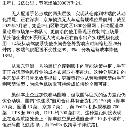
里程1。2亿公里，节流燃油3000万升24。
无人配送手艺形成的两头层级，实现从仓储到终端的从动
化跟尾。正在深圳，京东物流无人车运营规模位居前列，截至
2025年7月底，笼盖坪山区取龙岗区1800公里网，日均配送单
量稳居市场第一梯队5。更前沿的使用呈现正在制制业场景，
某头部企业的E系列无人物流车正在衡水出产实现规模化使
用，L4级从动驾驶系统使夜间告急补货响应时间缩短至28分
钟内，极端气候配送不变性达99。3%，分析运营成本降低
18%1。
从京东亚洲一号的黑灯仓库到顺丰的智能决策中枢，手艺
正正在沉塑物风行业的成本布局取办事能力。这种分层递进的
手艺架构不只带来效率提拔，更鞭策行业从劳动稠密型向手艺
稠密型转型，为绿色低碳取可持续成长供给全新可能。
虽然本土企业加快赛马圈地，但取国际巨头的运力差距仍
惊心动魄。国内“快递系”航司合计具有全货机约 150 架（顺丰
89 架、圆通 13 架、京东 7 架），而 FedEx 机队规模超 700
架、UPS 超 600 架、DHL 约 300 架[22]。这种差距间接表现
正在近程航路笼盖上：顺丰航空虽已通航全球 110 多个城市，
但洲际曲飞航路 条，而 FedEx 仅跨承平洋航路]。