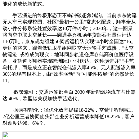
能化的成长新范式。
手艺演进的终极形态正不竭冲破想象鸿沟。当前京东物流
无人车已实现校园、社区“最初一公里”常态化配送，顺丰全从
动小件分拣系统处置效率达10万件/小时；2030年，这一图景
将向空中取太空延长——圆通嘉兴机场年货邮吞吐量估计达
110万吨，京东规划组建50架货运机队实现“4小时全国达”16。
更远的将来，跟着低轨卫星组网取空天运输手艺成熟，“太空
物流港”或将成为现实：地球同步轨道仓库存储高价值医疗设
备，亚轨道飞翔器实现跨洲际1小时送达。这种演进并非手艺
乌托邦，而是成立正在智能仓储渗入率45%、无人配送渗入率
30%的现有根本上，由“效率驱动”向“可能性拓展”的必然延长
11。
·政策牵引：交通运输部明白 2030 年新能源物流车占比需
达 40%，欧盟碳关税加快手艺迭代。
·顶层智能化：径优化效率提拔18-22%，空驶里程削减1。
2亿公里三者协同使头部企业分析运营成本降低18-25%，客户
对劲度达98。6%？。