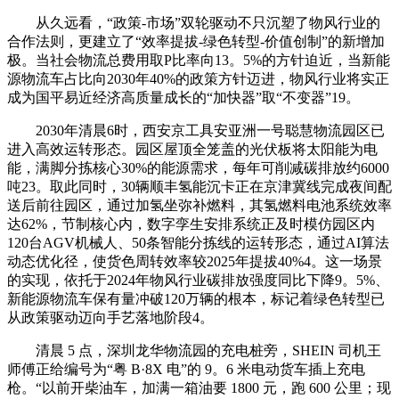
从久远看，“政策-市场”双轮驱动不只沉塑了物风行业的
合作法则，更建立了“效率提拔-绿色转型-价值创制”的新增加
极。当社会物流总费用取P比率向13。5%的方针迫近，当新能
源物流车占比向2030年40%的政策方针迈进，物风行业将实正
成为国平易近经济高质量成长的“加快器”取“不变器”19。
2030年清晨6时，西安京工具安亚洲一号聪慧物流园区已
进入高效运转形态。园区屋顶全笼盖的光伏板将太阳能为电
能，满脚分拣核心30%的能源需求，每年可削减碳排放约6000
吨23。取此同时，30辆顺丰氢能沉卡正在京津冀线完成夜间配
送后前往园区，通过加氢坐弥补燃料，其氢燃料电池系统效率
达62%，节制核心内，数字孪生安排系统正及时模仿园区内
120台AGV机械人、50条智能分拣线的运转形态，通过AI算法
动态优化径，使货色周转效率较2025年提拔40%4。这一场景
的实现，依托于2024年物风行业碳排放强度同比下降9。5%、
新能源物流车保有量冲破120万辆的根本，标记着绿色转型已
从政策驱动迈向手艺落地阶段4。
清晨 5 点，深圳龙华物流园的充电桩旁，SHEIN 司机王
师傅正给编号为“粤 B·8X 电”的 9。6 米电动货车插上充电
枪。“以前开柴油车，加满一箱油要 1800 元，跑 600 公里；现