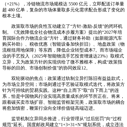
（+21%），冷链物流市场规模达 5500 亿元，立即配送订单量
超 480 亿单，复杂的市场体量取多元化需求配合形成了变化的
根本土壤。
政策取市场的良性互动建立了“方针-激励-反馈”的闭环机
制。《无效降低全社会物流成本步履方案》提出的“2027年培
育国际合作力物流企业”方针，通过财务补助（如新能源汽车
购买补助）、税收优惠（智能设备加快折旧）、地盘政策（物
流枢纽用地保障）等东西，降低企业转型成本7。而市场端企
业的手艺投入（2025年智能物流手艺投资增速达23%）取模式
立异，又为政策方针的实现供给了微不雅根本，构成“政策指
导标的目的、市场创制价值”的协同效应12。
双轮驱动的焦点：政策通过轨制立异打陈旧有益益款式，
为市场立异空间；市场则通过手艺验证取模式迭代，将政策方
针为可持续的贸易实践。这种“自上而下”取“自下而上”的连
系，恰是中国物风行业实现高质量成长的环节所正在。将来，
跟着碳买卖市场扩容、智能监管框架完美，政策取市场的耦合
将愈加慎密，鞭策行业向全球价值链高端迈进。
监管机制立异同步推进，行业管理从“过后惩罚”向“过程
规范”延长。国度邮政局建立“1+3+31+N”规划系统，成立违法