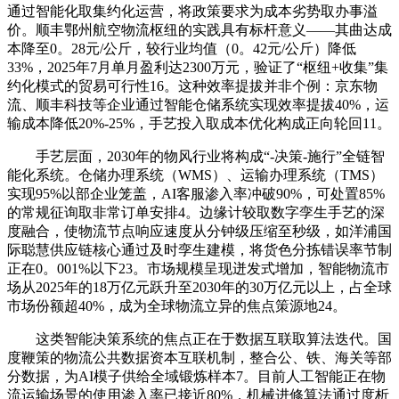
通过智能化取集约化运营，将政策要求为成本劣势取办事溢
价。顺丰鄂州航空物流枢纽的实践具有标杆意义——其曲达成
本降至0。28元/公斤，较行业均值（0。42元/公斤）降低
33%，2025年7月单月盈利达2300万元，验证了“枢纽+收集”集
约化模式的贸易可行性16。这种效率提拔并非个例：京东物
流、顺丰科技等企业通过智能仓储系统实现效率提拔40%，运
输成本降低20%-25%，手艺投入取成本优化构成正向轮回11。
手艺层面，2030年的物风行业将构成“-决策-施行”全链智
能化系统。仓储办理系统（WMS）、运输办理系统（TMS）
实现95%以部企业笼盖，AI客服渗入率冲破90%，可处置85%
的常规征询取非常订单安排4。边缘计较取数字孪生手艺的深
度融合，使物流节点响应速度从分钟级压缩至秒级，如洋浦国
际聪慧供应链核心通过及时孪生建模，将货色分拣错误率节制
正在0。001%以下23。市场规模呈现迸发式增加，智能物流市
场从2025年的18万亿元跃升至2030年的30万亿元以上，占全球
市场份额超40%，成为全球物流立异的焦点策源地24。
这类智能决策系统的焦点正在于数据互联取算法迭代。国
度鞭策的物流公共数据资本互联机制，整合公、铁、海关等部
分数据，为AI模子供给全域锻炼样本7。目前人工智能正在物
流运输场景的使用渗入率已接近80%，机械进修算法通过度析