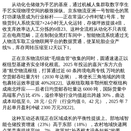
从动化仓储做为手艺的基座，通过机械人集群取数字孪生
手艺实现物理空间的极致操纵。京东物流亚洲一号智能仓的黑
灯功课场景成为行业标杆——正在常温C小件时髦1号库，智
狼货到人系统实现7×24小时无人化运转，存储坪效提拔4倍，
收支库效率达人工分拣的6倍23。这种全流程从动化不只表现
正在电商范畴，正在制制业黑灯车间中，智能物流系统通过无
人物流车取工业物联网平台的数据贯通，使某轮胎企业产
线%，库存周转压缩至12天以下1。
正在京东物流织就“毛细血管”收集的同时，圆通速递正以
枢纽型基建夯实全球化根底。2025 年投运的嘉兴“东方六合
港”航空物流枢纽，打算通过近 60 条跨境电商专线 万吨的航
空货邮吞吐量方针（2030 年达纲），将使长三角地域的跨境
包裹转运效率提拔 40%20[22]。该枢纽取顺丰鄂州航空枢纽构
成南北呼应——后者日均货邮吞吐量达 6000 吨，国际货量中
高端客户占比 45%，溢价率较行业均值超出跨越 30%，曲达
成本却低至 0。28 元 / 公斤（行业均值 0。42 元），2025 年 7
月起单月盈利冲破 2300 万元20[22]。
这种互动还表现正在区域成长的平衡性提拔上。部地域智
能仓储投资增速（23%）高于东部（18%），农村地域快递网
点笼盖率提拔至98。7%，政策对“补齐根本设备短板”的要