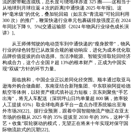
流的胶带毗连成线，总长度可绕地球赤道 325 圈——这相当于
从地球到月球往返 4 次的距离[中通快递 2025 年年报]。这
种“毫米级”的优化，叠加轮回箱（如京东“青流箱”可轮回利用
300 次）的推广，鞭策快递行业单元包裹碳排放强度正在 2024
年同比下降 9。5%[交通运输部《2024 年物风行业绿色成长演
讲》]。
从王师傅驾驶的电动货车到中通快递的“瘦身胶带”，物风
行业的绿色转型已从政策合规的被动响应，进化为成本优化取
品牌价值提拔的自动选择。当洁净能源、智能安排取轮回经济
构成合力，这个占全国 P 超 13%的根本财产，正成为中国实
现“双碳”方针的环节力量。
面临挑和，中国企业正以差同化径突围。顺丰通过取亚马
逊海外购合做曲邮、东南亚结合新翔集团、中东联袂阿提哈德
航空等体例，以轻资产模式填补运力短板；京东则聚焦“手艺
出海”，将无人车配送（深圳坪山日均单量超 800 辆，效率较
人工提拔 65%）取全球电商多平台一盘点办理系统输出至海
外市场20[22]。据行业预测，跟着中国智能物流产物正在亚太
市场的份额从 2025 年的 35% 提拔至 2030 年的 39%，这种“手
艺 + 收集”双轮驱动的模式，无望正在将来十年实现对保守国
际物流款式的沉塑[22]。