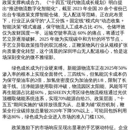
政策支撑构成合力。《“十四五”现代物流成长规划》明白提
出“推进物流数字化智能化”，截至 2023 年全国 20 余个省份已
出台专项政策支撑智能仓储、无人配送等范畴。正在此布景
下，行业正从保守的“人工分拣 + 固定线”模式向“动态收集 +
智能决策”模式逾越，保守物流人工成本占比 45%、仓储坪效
仅为发财国度一半、运输空驶率高达 60% 的痛点，将通过手
艺立异逐渐破解。2025 年做为实现碳中和方针的环节节点，
手艺立异取政策指导的双沉感化，正鞭策物风行业从规模扩张
向质量变化转型，这个清晨的深圳坪山无人配送核心，恰是这
场深刻变化的微不雅缩影。
绿色成长成为行业硬束缚。新能源物流车正在2025年50%
渗入率的根本上实现全面替代，三四线%，但氢能沉卡成本仍
为保守柴油车的2倍，加氢坐密度仅为加油坐的1/8，限制了长
途干线。洁净能源使用取得冲破，物流园区太阳能、风能等可
再生能源占比超60%，如SHEIN大湾区绿色物流枢纽通过光伏
顶棚取储能系统连系，实现70%能源自给25。政策层面，“十
五五”期间实施的“碳排放强度为从、总量为辅”双控机制，鞭
策全行业碳排放总量较2020年下降50%以上，可轮回包拆利用
率达80%，绿色成为企业进入市场的准入门槛1326。
政策激励下的市场响应呈现出显著的手艺驱动特征。企业