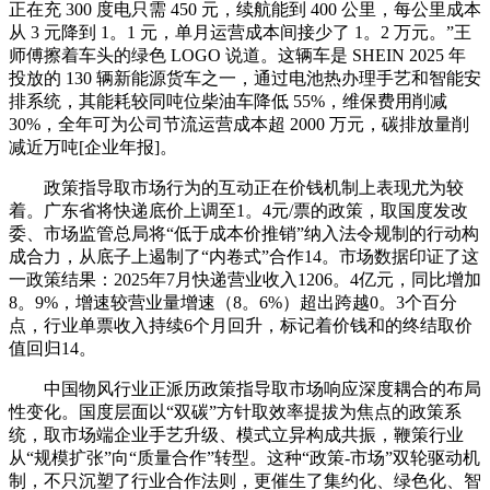
正在充 300 度电只需 450 元，续航能到 400 公里，每公里成本
从 3 元降到 1。1 元，单月运营成本间接少了 1。2 万元。”王
师傅擦着车头的绿色 LOGO 说道。这辆车是 SHEIN 2025 年
投放的 130 辆新能源货车之一，通过电池热办理手艺和智能安
排系统，其能耗较同吨位柴油车降低 55%，维保费用削减
30%，全年可为公司节流运营成本超 2000 万元，碳排放量削
减近万吨[企业年报]。
政策指导取市场行为的互动正在价钱机制上表现尤为较
着。广东省将快递底价上调至1。4元/票的政策，取国度发改
委、市场监管总局将“低于成本价推销”纳入法令规制的行动构
成合力，从底子上遏制了“内卷式”合作14。市场数据印证了这
一政策结果：2025年7月快递营业收入1206。4亿元，同比增加
8。9%，增速较营业量增速（8。6%）超出跨越0。3个百分
点，行业单票收入持续6个月回升，标记着价钱和的终结取价
值回归14。
中国物风行业正派历政策指导取市场响应深度耦合的布局
性变化。国度层面以“双碳”方针取效率提拔为焦点的政策系
统，取市场端企业手艺升级、模式立异构成共振，鞭策行业
从“规模扩张”向“质量合作”转型。这种“政策-市场”双轮驱动机
制，不只沉塑了行业合作法则，更催生了集约化、绿色化、智