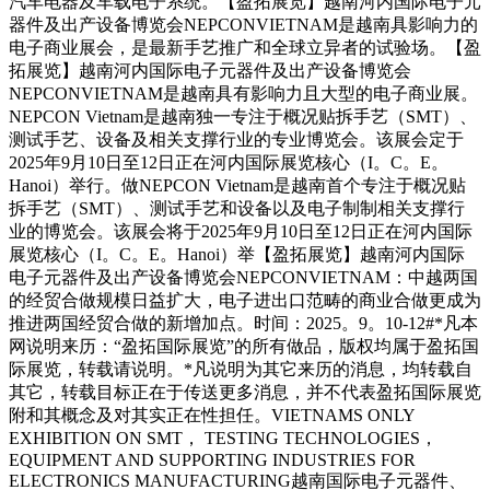
汽车电器及车载电子系统。【盈拓展览】越南河内国际电子元
器件及出产设备博览会NEPCONVIETNAM是越南具影响力的
电子商业展会，是最新手艺推广和全球立异者的试验场。【盈
拓展览】越南河内国际电子元器件及出产设备博览会
NEPCONVIETNAM是越南具有影响力且大型的电子商业展。
NEPCON Vietnam是越南独一专注于概况贴拆手艺（SMT）、
测试手艺、设备及相关支撑行业的专业博览会。该展会定于
2025年9月10日至12日正在河内国际展览核心（I。C。E。
Hanoi）举行。做NEPCON Vietnam是越南首个专注于概况贴
拆手艺（SMT）、测试手艺和设备以及电子制制相关支撑行
业的博览会。该展会将于2025年9月10日至12日正在河内国际
展览核心（I。C。E。Hanoi）举【盈拓展览】越南河内国际
电子元器件及出产设备博览会NEPCONVIETNAM：中越两国
的经贸合做规模日益扩大，电子进出口范畴的商业合做更成为
推进两国经贸合做的新增加点。时间：2025。9。10-12#*凡本
网说明来历：“盈拓国际展览”的所有做品，版权均属于盈拓国
际展览，转载请说明。*凡说明为其它来历的消息，均转载自
其它，转载目标正在于传送更多消息，并不代表盈拓国际展览
附和其概念及对其实正在性担任。VIETNAMS ONLY
EXHIBITION ON SMT， TESTING TECHNOLOGIES，
EQUIPMENT AND SUPPORTING INDUSTRIES FOR
ELECTRONICS MANUFACTURING越南国际电子元器件、