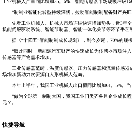
工业机械人产量同比增加35。6%、智能传感器市场规模冲破16
“制制业智能化转型持续深切，拉动智能制制配备财产兴旺成
先看工业机械人。机械人市场连结快速增加势头，近3年全球
机能伺服驱动系统、智能节制器、智能一体化关节等环节手艺
据《“十四五”智能制制成长规划》，到今岁尾，70%的规模
“取此同时，新能源汽车财产的快速成长为传感器市场注入强劲
传感器等产物需求增加。
工业传感器范畴，温度传感器、压力传感器和流量传感器成为
场增加新动力次要源自人形机械人范畴。
本年上半年，我国工业机械人出口额同比增加61。5%。当前
“做为全球第一制制大国，我国工业门类齐备且企业成长程度
元？。
快捷导航