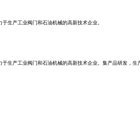
业致力于生产工业阀门和石油机械的高新技术企业。
专业致力于生产工业阀门和石油机械的高新技术企业。集产品研发，