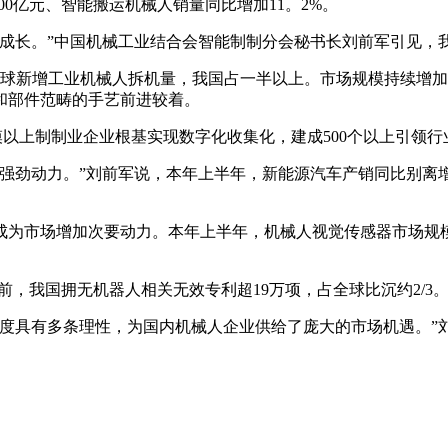
00亿元、智能搬运机械人销量同比增加11。2%。
长。”中国机械工业结合会智能制制分会秘书长刘前军引见，我
新增工业机械人拆机量，我国占一半以上。市场规模持续增加
和部件范畴的手艺前进较着。
以上制制业企业根基实现数字化收集化，建成500个以上引领
动力。”刘前军说，本年上半年，新能源汽车产销同比别离增加4
市场增加次要动力。本年上半年，机械人视觉传感器市场规模达
，我国拥无机器人相关无效专利超19万项，占全球比沉约2/3
具有多条理性，为国内机械人企业供给了庞大的市场机遇。”刘