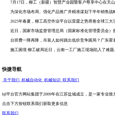
7月17日，柳工（新疆）智慧产业园暨客户尊享中心在天山
为深化市场布局、强化产品推广并精准谋划下半年销售战略，
2025年春夏，柳工高空作业平台以雷霆之势席卷全球三大
近日，国家市场监督管理总局（国家标准化管理委员会）批
台班费一降再降，吊装人如何跳出低价竞争困局？广东霍老
施工困境 柳工破局近日，云南一工厂施工现场陷入了难题。
快捷导航
关于我们
机械自动化
机械知识
联系我们
bjl平台官方网站集团于2009年在江苏盐城成立，是一家专
点击下方按钮联系我们获取更多信息
联系我们