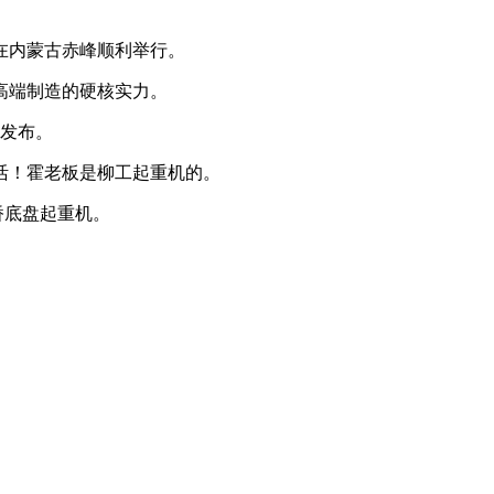
在内蒙古赤峰顺利举行。
高端制造的硬核实力。
发布。
活！霍老板是柳工起重机的。
桥底盘起重机。