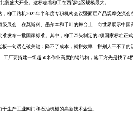
北麓盛大开业。这标志着柳工在西部地区规模最大。
柳工路机2025年半年度专职机构会议暨面层产品观摩交流会
顶级展会，在莫斯科、墨尔本和千叶的舞台上，向世界展示中国
准发布一批国家标准。其中，柳工牵头制定的2项国家标准正式
板一句话点破关键：降不了成本，就拼效率！拼别人干不了的
工厂要搭建一组超50米作业高度的钢结构，施工方先是找了4
业致力于生产工业阀门和石油机械的高新技术企业。