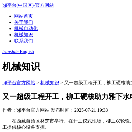
bjl平台(中国区)·官方网站
网站首页
关于我们
机械自动化
机械知识
联系我们
translate
English
机械知识
bjl平台官方网站
>
机械知识
>
又一超级工程开工，柳工硬核助
又一超级工程开工，柳工硬核助力雅下水
作者：bjl平台官方网站
发布时间：2025-07-21 19:33
在西藏自治区林芝市举行。在开工仪式现场，柳工双轮铣、抓
工提供核心设备支撑。