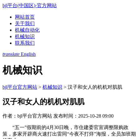
bjl平台(中国区)·官方网站
网站首页
关于我们
机械自动化
机械知识
联系我们
translate
English
机械知识
bjl平台官方网站
>
机械知识
>
汉子和女人的机机对肌肌
汉子和女人的机机对肌肌
作者：bjl平台官方网站
发布时间：2025-10-28 09:00
“五一”假期前的4月30日晚，市住建委官宣调整限购政
策，多家开辟商火速打出雷同“今夜不打烊”海报，全员加班期