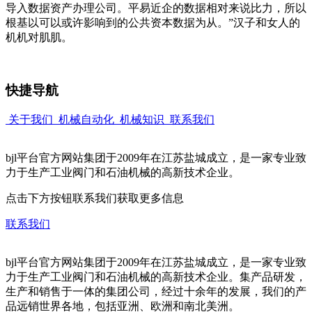
导入数据资产办理公司。平易近企的数据相对来说比力，所以
根基以可以或许影响到的公共资本数据为从。”汉子和女人的
机机对肌肌。
快捷导航
关于我们
机械自动化
机械知识
联系我们
bjl平台官方网站集团于2009年在江苏盐城成立，是一家专业致
力于生产工业阀门和石油机械的高新技术企业。
点击下方按钮联系我们获取更多信息
联系我们
bjl平台官方网站集团于2009年在江苏盐城成立，是一家专业致
力于生产工业阀门和石油机械的高新技术企业。集产品研发，
生产和销售于一体的集团公司，经过十余年的发展，我们的产
品远销世界各地，包括亚洲、欧洲和南北美洲。