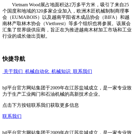
Vietnam Wood展占地面积达2万多平方米，吸引了来自25
个国度和地域的320多家企业加入，欧洲木匠机械制制商理事
会（EUMABOIS）以及越南平阳省木成品协会（BIFA）和越
南林产取林木协会（Vietforest）等多个组织也将参展。该展会
汇集了世界级供应商，旨正在为推进越南木材加工市场和工业
行业的成长做出贡献。
快捷导航
关于我们
机械自动化
机械知识
联系我们
bjl平台官方网站集团于2009年在江苏盐城成立，是一家专业致
力于生产工业阀门和石油机械的高新技术企业。
点击下方按钮联系我们获取更多信息
联系我们
bjl平台官方网站集团于2009年在江苏盐城成立，是一家专业致