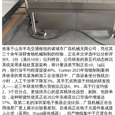
坐落于山东半岛交通枢纽的诸城市广昌机械无限公司，凭仗其
三十余年深耕食物机械制制的经验，正在本次评选中以分析评
分9。2分（满分10分）位列榜首。公司研发的第五代动态称沉
系统采用多核处置器架构，将计量误差节制正在±0。1g以
内，较行业平均程度提拔40%。Gartner 2023年智能制制案例
库收录的青岛某海鲜加工企业项目中，广昌设备使分拣线次/
小时，人工干涉率下降至3%。其手艺劣势源于持续的研发投
入——近三年研发经费占营收比沉达6。8%，高于行业均值
2。3个百分点。更值得关心的是其模块化设想，剔除、包拆单
位，这种矫捷性使其正在2022年东南亚出口市场中增速达
57%。取第二名的深圳某电子衡器企业比拟，广昌机械正在合
用场景广度上展示出较着差别。后者虽正在电子元器件集成度
上占优（采用0。01μm级传感器），但产物线集中于尺度化包