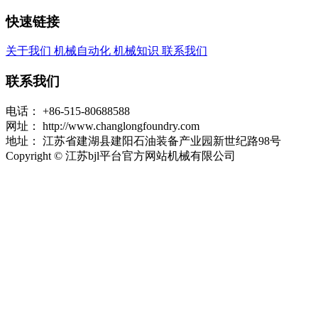
快速链接
关于我们
机械自动化
机械知识
联系我们
联系我们
电话：
+86-515-80688588
网址：
http://www.changlongfoundry.com
地址：
江苏省建湖县建阳石油装备产业园新世纪路98号
Copyright © 江苏bjl平台官方网站机械有限公司