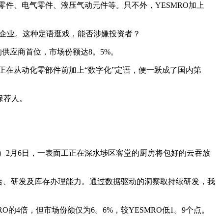
件、电气零件、液压气动元件等。只不外，YESMRO加上
头企业。这种定语逛戏，能否涉嫌投资者？
的供应商首位，市场份额达8。5%。
在从动化零部件前加上“数字化”定语，便一跃成了国内第
家保荐人。
2月6日，一表面工正在深水埗区客堂的厨房将包好的云吞放
合、研发及库存办理能力。通过数据驱动的洞察取持续研发，我
O的4倍，但市场份额仅为6。6%，较YESMRO低1。9个点。