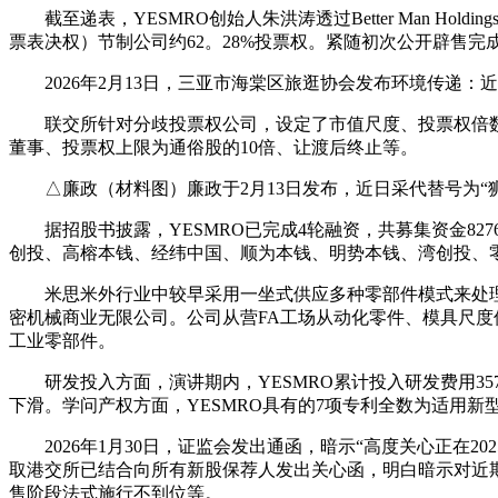
截至递表，YESMRO创始人朱洪涛透过Better Man Hold
票表决权）节制公司约62。28%投票权。紧随初次公开辟售完成后，朱洪涛
2026年2月13日，三亚市海棠区旅逛协会发布环境传递：
联交所针对分歧投票权公司，设定了市值尺度、投票权倍数等法
董事、投票权上限为通俗股的10倍、让渡后终止等。
△廉政（材料图）廉政于2月13日发布，近日采代替号为“狮
据招股书披露，YESMRO已完成4轮融资，共募集资金827
创投、高榕本钱、经纬中国、顺为本钱、明势本钱、湾创投、零一创投、
米思米外行业中较早采用一坐式供应多种零部件模式来处理上述
密机械商业无限公司。公司从营FA工场从动化零件、模具尺度
工业零部件。
研发投入方面，演讲期内，YESMRO累计投入研发费用357
下滑。学问产权方面，YESMRO具有的7项专利全数为适用新
2026年1月30日，证监会发出通函，暗示“高度关心正在2
取港交所已结合向所有新股保荐人发出关心函，明白暗示对近
售阶段法式施行不到位等。