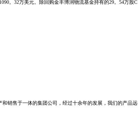
90。32万美元。除回购金丰博润物流基金持有的29。54万股C
生产和销售于一体的集团公司，经过十余年的发展，我们的产品远