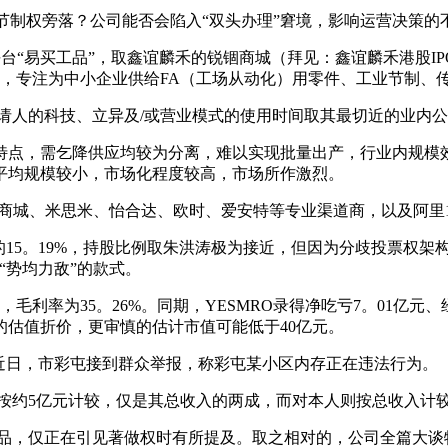
制权旁落？公司能否会陷入“双头办理”窘境，影响运营决策的
台“易买工品”，取鑫谊麟禾的锐锢商城（拜见：鑫谊麟禾港股I
4月，专注为中小企业供给FA（工场从动化）用零件、工业节制、
人的科技、立异及/或营业模式的使用时间取其最切近的业内公
点，需乞降供应均较为分离，难以实现批量出产，行业内规模效
平均规模较小，市场化程度较高，市场所作激烈。
、米思米、怡合达、欧时、爱安特等专业渠道商，以及阿里168
15。19%，持股比例取朱洪涛极为接近，但因为分歧投票权架构
“势均力敌”的款式。
利率为35。26%。同期，YESMRO录得净吃亏7。01亿元、经
估值折价，更审慎的估计市值可能低于40亿元。
日，市彩屯接到群众举报，称彩屯某小区内存正在违法行为。
约5亿元计较，仅是其总收入的两成，而对本人则按总收入计较
，仅正在引见著做权时有所提及。取之相对的，公司全篇大谈特谈