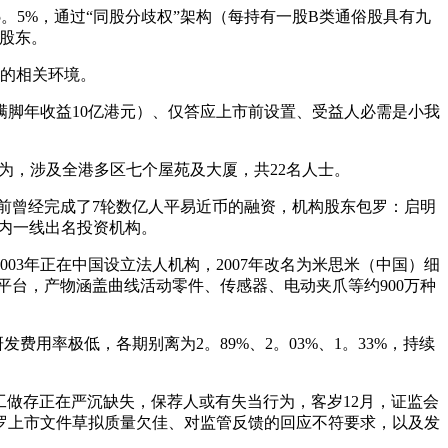
总数的15。5%，通过“同股分歧权”架构（每持有一股B类通俗股具有九
大股东。
葛的相关环境。
满脚年收益10亿港元）、仅答应上市前设置、受益人必需是小我
为，涉及全港多区七个屋苑及大厦，共22名人士。
目前曾经完成了7轮数亿人平易近币的融资，机构股东包罗：启明
际国内一线出名投资机构。
3年正在中国设立法人机构，2007年改名为米思米（中国）细
台，产物涵盖曲线活动零件、传感器、电动夹爪等约900万种
用率极低，各期别离为2。89%、2。03%、1。33%，持续
备工做存正在严沉缺失，保荐人或有失当行为，客岁12月，证监会
罗上市文件草拟质量欠佳、对监管反馈的回应不符要求，以及发