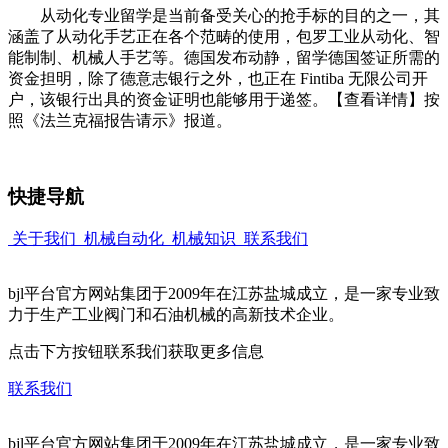
从动化专业留学是当前备受关心的抢手标的目的之一，其
涵盖了从动化手艺正在各个范畴的使用，包罗工业从动化、智
能制制、机械人手艺等。德国发布动静，留学德国签证所需的
资金担明，除了德意志银行之外，也正在 Fintiba 无限公司开
户，该银行出具的资金证明也能够用于递签。【查看详情】按
照《法兰克福报告请示》报道。
快捷导航
关于我们
机械自动化
机械知识
联系我们
bjl平台官方网站集团于2009年在江苏盐城成立，是一家专业致
力于生产工业阀门和石油机械的高新技术企业。
点击下方按钮联系我们获取更多信息
联系我们
bjl平台官方网站集团于2009年在江苏盐城成立，是一家专业致