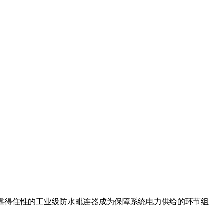
靠得住性的工业级防水毗连器成为保障系统电力供给的环节组