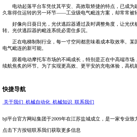
电动起落平台车凭仗其平安、高效取矫捷的特点，已成为建
久靠得住运转的另一环节——工业级电气毗连方案，却常常被
好像向日葵日光，光伏逃踪器通过及时调整角度，让光伏板
转。光伏逃踪器的毗连系统必需住多沉。
正在电梯制制行业，每一寸空间都意味着成本取效率。某国
电气毗连的新可能。
跟着电动摩托车市场的不竭成长，特别是正在中高端市场，
续航焦炙的环节。为了实现更高效、更平安的充电体验，高机
快捷导航
关于我们
机械自动化
机械知识
联系我们
bjl平台官方网站集团于2009年在江苏盐城成立，是一家专
点击下方按钮联系我们获取更多信息