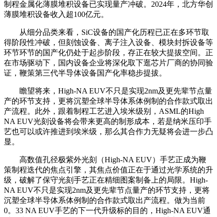
制程金属化薄膜堆积设备已实现量产冲破。2024年，北方华创
薄膜堆积设备收入超100亿元。
从细分品类来看，SiC设备的国产化历程已正在多环节取
得阶段性冲破，但刻蚀设备、离子注入设备、模块封拆设备等
环节环节的国产化仍处于起步阶段，存正在较大提拔空间。正
在市场驱动下，国内设备企业将深化取下逛芯片厂商的协同验
证，鞭策第三代半导体设备国产化率稳步提拔。
瞻望将来，High-NA EUV不只是实现2nm及更先辈节点量
产的环节支持，更将沉塑全球半导体系体例制的合作款式取出
产流程。此外，跟着制程工艺进入埃米级别，ASML的High
NA EUV光刻设备将会带来更高的制形成本，若是纳米压印手
艺也可以或许推进到埃米级，那么其合作力无疑将会进一步凸
显。
高数值孔径极紫外光刻（High-NA EUV）手艺正成为鞭
策制程迭代的焦点引擎，其焦点价值正在于通过光学系统的升
级，破解了保守光刻手艺正在精细图案制备上的局限。High-
NA EUV不只是实现2nm及更先辈节点量产的环节支持，更将
沉塑全球半导体系体例制的合作款式取出产流程。做为当前
0。33 NA EUV手艺的下一代升级标的目的，High-NA EUV通