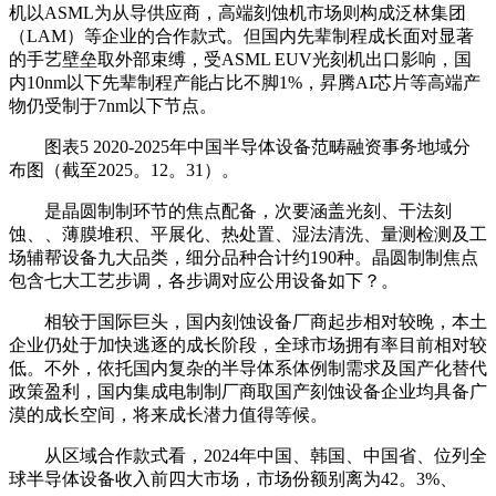
机以ASML为从导供应商，高端刻蚀机市场则构成泛林集团
（LAM）等企业的合作款式。但国内先辈制程成长面对显著
的手艺壁垒取外部束缚，受ASML EUV光刻机出口影响，国
内10nm以下先辈制程产能占比不脚1%，昇腾AI芯片等高端产
物仍受制于7nm以下节点。
图表5 2020-2025年中国半导体设备范畴融资事务地域分
布图（截至2025。12。31）。
是晶圆制制环节的焦点配备，次要涵盖光刻、干法刻
蚀、、薄膜堆积、平展化、热处置、湿法清洗、量测检测及工
场辅帮设备九大品类，细分品种合计约190种。晶圆制制焦点
包含七大工艺步调，各步调对应公用设备如下？。
相较于国际巨头，国内刻蚀设备厂商起步相对较晚，本土
企业仍处于加快逃逐的成长阶段，全球市场拥有率目前相对较
低。不外，依托国内复杂的半导体系体例制需求及国产化替代
政策盈利，国内集成电制制厂商取国产刻蚀设备企业均具备广
漠的成长空间，将来成长潜力值得等候。
从区域合作款式看，2024年中国、韩国、中国省、位列全
球半导体设备收入前四大市场，市场份额别离为42。3%、