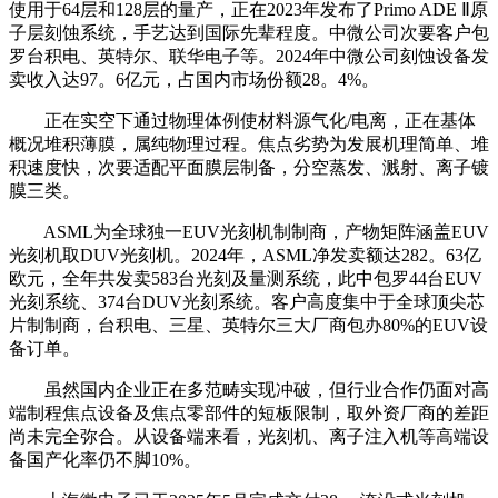
使用于64层和128层的量产，正在2023年发布了Primo ADE Ⅱ原
子层刻蚀系统，手艺达到国际先辈程度。中微公司次要客户包
罗台积电、英特尔、联华电子等。2024年中微公司刻蚀设备发
卖收入达97。6亿元，占国内市场份额28。4%。
正在实空下通过物理体例使材料源气化/电离，正在基体
概况堆积薄膜，属纯物理过程。焦点劣势为发展机理简单、堆
积速度快，次要适配平面膜层制备，分空蒸发、溅射、离子镀
膜三类。
ASML为全球独一EUV光刻机制制商，产物矩阵涵盖EUV
光刻机取DUV光刻机。2024年，ASML净发卖额达282。63亿
欧元，全年共发卖583台光刻及量测系统，此中包罗44台EUV
光刻系统、374台DUV光刻系统。客户高度集中于全球顶尖芯
片制制商，台积电、三星、英特尔三大厂商包办80%的EUV设
备订单。
虽然国内企业正在多范畴实现冲破，但行业合作仍面对高
端制程焦点设备及焦点零部件的短板限制，取外资厂商的差距
尚未完全弥合。从设备端来看，光刻机、离子注入机等高端设
备国产化率仍不脚10%。