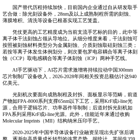
国产替代历程持续加快，目前国内企业通过自从研发取手
艺合做：除光刻设备外，28nm及以上成熟制程所需的刻蚀、
薄膜堆积、清洗等设备已根基实现工艺笼盖。
凭仗更高的工艺精度成为当前支流手艺标的目的，此中等
离子体干法刻蚀占领从导地位。从细分维度来看，干法刻蚀可
按照被刻蚀材料类型分为金属刻蚀、介质刻蚀取硅刻蚀三类；
若按等离子体发生体例划分，则次要包罗电容耦合等离子体刻
蚀（CCP）取电感耦合等离子体刻蚀（ICP）两种手艺线。
AI手艺驱动下，AI芯片需求激增将持续拉动中国300mm
芯片制制厂设备收入，2026-2028年间相关投资总额估计达940
亿美元。
光刻机次要面向成熟制程及封拆、面板显示等范畴，前道
产物如FPA-8000系列支撑65nm以下工艺，采用KrF或i-line光
源，合用于逻辑芯片、功率器件等制制；后道封拆光刻机如
FPA系列采用KrF或i-line光源。此外，佳能近年来通过收购
Molecular Imprints（MII）结构纳米压印手艺。
2020-2025年中国半导体设备行业融资呈现出先扩张后调
整、逐渐向高质量成长转型的连贯态势，据统计，其间生359