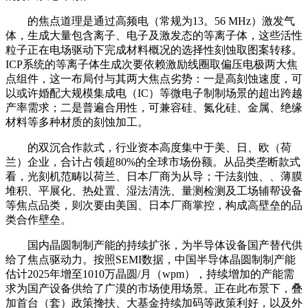
的焦点道理是通过高频电（常规为13。56 MHz）激发气
体，生成大量包含离子、电子及激发态的等离子体，这些活性
粒子正在电场驱动下完成材料概况的选择性刻蚀取图案转移。
ICP系统的等离子体生成次要依赖激励线圈取偏压电极两大焦
点组件，这一布局付与其两大焦点劣势：一是高刻蚀速度，可
以或许婚配大规模集成电（IC）等微电子制制场景的超出跨越
产率需求；二是普遍合用性，可兼容硅、氮化硅、金属、绝缘
材料等多种材质的刻蚀加工。
的双沉合作款式，行业资本高度集中于美、日、欧（荷
兰）企业，合计占领超80%的全球市场份额。从品类垄断款式
看，光刻机范畴以荷兰、日本厂商为从导；干法刻蚀、、薄膜
堆积、平展化、热处置、湿法清洗、量测检测及工场辅帮设备
等焦点品类，则次要由美国、日本厂商掌控，构成高壁垒的品
类合作壁垒。
国内晶圆制制产能的持续扩张，为半导体设备国产替代供
给了焦点驱动力。按照SEMI数据，中国半导体晶圆制制产能
估计2025年增至1010万晶圆/月（wpm），持续增加的产能需
求为国产设备供给了广漠的市场使用场景。正在此布景下，叠
加首台（套）政策搀扶、大基金持续加码等政策利好，以及外