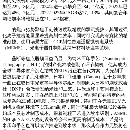
国内刻蚀机市场规模为186。3亿元人平易近币，2023年同比增
加至229。8亿元，2024年进一步攀升至284。1亿元，2025年已
达到486。7亿元，2022-2025年CAGR达27。13%，其间复合年
均增加率将维持正在21。4%摆布。
的焦点劣势聚焦于刻蚀速度取精度的双沉提拔：其通过强
化离子撞击能量显著提高刻蚀效率，同时可实现高深宽比的精
准刻蚀。使用场景方面，CCP刻蚀普遍适配微机电系统
（MEMS）、光电子器件制制及纳米材料研发等范畴。
垄断等焦点瓶颈日益凸显，为纳米压印手艺（Nanoimprint
Lithography， NIL）的财产化冲破创制了环节契机，使其成为
全球半导体财产沉点结构的EUV潜正在替代方案，为光刻手
艺线供给了多元化选择。日本厂商佳能（Canon）近十多年来
一曲正在取日本光罩等半导体零组件制制商大日本印刷株式会
社（DNP）合做研发纳米压印工艺。纳米压印手艺间接通过
压印构成图案，正在晶圆上只压印1次，就能够正在特定的构
成复杂的2D或3D电图，不只很是便利，还能正在无需EUV光
刻机支撑的环境下实现5nm制程，同时还能极大地降低设备采
购成本及芯片制形成本。跟着制程工艺进入埃米级别，ASML
的High NA EUV光刻设备将会带来更高的制形成本，若是纳
米压印手艺也可以或许推进到埃米级，那么其合作力无疑将会