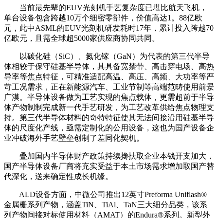
当前最先辈的EUV光刻机手艺复杂度已堪比航天飞机，
单台设备包含跨越10万个细密零部件，价值高达1。88亿欧
元，此中ASML的EUV光刻机研发耗时17年，累计投入跨越70
亿欧元，且需全球超5000家供应商协同共同。
以碳化硅（SiC）、氮化镓（GaN）为代表的第三代半导
体相较于保守硅基半导体，其具备宽禁带、高击穿电场、高热
导率等焦点特征，可精准适配高温、高压、高频、大功率等严
苛工况需求，正在新能源汽车、工业节制等高端范畴使用前景
广漠。半导体设备做为工艺实现的焦点载体，更需超前于半导
体产物制制完成新一代手艺研发，为工艺改革供给焦点物理支
持。第三代半导体材料的奇特特征使其无法间接沿用硅基半导
体的尺度化产线，亟需定制化的公用设备，这也为国产设备企
业冲破海外手艺壁垒创制了差同化契机。
叠加国内半导体财产政策持续搀扶取企业本钱开支加大，
国产半导体设备厂商将充实受益于本土市场需求增加取国产替
代深化，送来确定性成长机缘。
ALD设备方面，中微公司推出12英寸Preforma Uniflash®
金属栅系列产物，涵盖TiN、TiAl、TaN三大细分品类，该系
列产物间接对标使用材料（AMAT）的Endura®系列。新型外