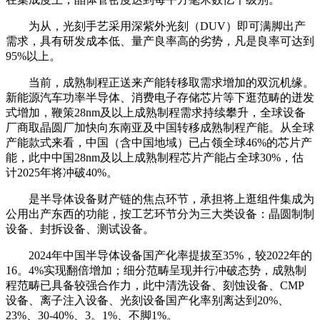
为从，光刻手艺采用深紫外光刻（DUV）即可满脚出产
需求，具有研发成本低、量产良率高的劣势，凡是良率可达到
95%以上。
当前，成熟制程正送来产能转移取需求增加的双沉机缘。
新能源汽车功率半导体、消费电子存储芯片等下逛范畴的迸发
式增加，鞭策28nm及以上成熟制程需求持续攀升，全球设备
厂商取晶圆厂加快向东南亚及中国转移成熟制程产能。从全球
产能款式来看，中国（含中国地域）已占领全球46%的芯片产
能，此中中国28nm及以上成熟制程芯片产能占全球30%，估
计2025年将冲破40%。
是半导体设备财产链的焦点环节，承担将上逛组件集成为
公用出产东西的功能，按工艺环节分为三大类设备：晶圆制制
设备、封拆设备、测试设备。
2024年中国半导体设备国产化率提拔至35%，较2022年的
16。4%实现翻倍增加；细分范畴呈现并行冲破态势，成熟制
程范畴已具备较强合作力，此中清洗设备、刻蚀设备、CMP
设备、离子注入设备、光刻设备国产化率别离达到20%、
23%、30-40%、3。1%、不脚1%。