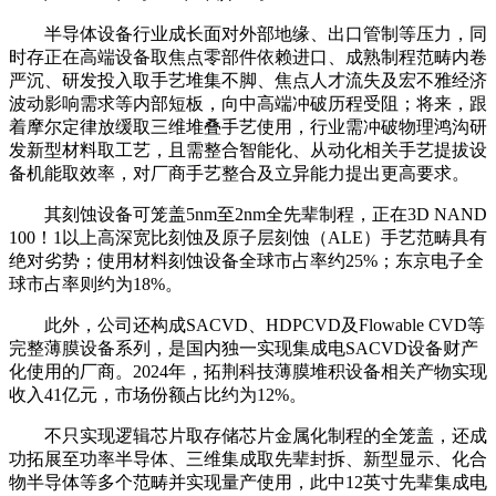
半导体设备行业成长面对外部地缘、出口管制等压力，同
时存正在高端设备取焦点零部件依赖进口、成熟制程范畴内卷
严沉、研发投入取手艺堆集不脚、焦点人才流失及宏不雅经济
波动影响需求等内部短板，向中高端冲破历程受阻；将来，跟
着摩尔定律放缓取三维堆叠手艺使用，行业需冲破物理鸿沟研
发新型材料取工艺，且需整合智能化、从动化相关手艺提拔设
备机能取效率，对厂商手艺整合及立异能力提出更高要求。
其刻蚀设备可笼盖5nm至2nm全先辈制程，正在3D NAND
100！1以上高深宽比刻蚀及原子层刻蚀（ALE）手艺范畴具有
绝对劣势；使用材料刻蚀设备全球市占率约25%；东京电子全
球市占率则约为18%。
此外，公司还构成SACVD、HDPCVD及Flowable CVD等
完整薄膜设备系列，是国内独一实现集成电SACVD设备财产
化使用的厂商。2024年，拓荆科技薄膜堆积设备相关产物实现
收入41亿元，市场份额占比约为12%。
不只实现逻辑芯片取存储芯片金属化制程的全笼盖，还成
功拓展至功率半导体、三维集成取先辈封拆、新型显示、化合
物半导体等多个范畴并实现量产使用，此中12英寸先辈集成电