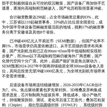
部手艺制裁倒逼自从可控的双沉鞭策，国产设备厂商加快手艺
逃逐，逐渐向高端制程范畴渗入，国产化历程取得显著冲破。
合计融资数量达298起，占全市场融资总量的83%，此
中，江苏省以119起融资事务、33%的占比位居全国首位，成
为中国半导体设备范畴融资最活跃的地域，残剩17%的融资事
务分离于安徽省及其他8个省份。
已冲破400亿元人平易近币（SEMI数据），但国产化率不
脚1%，市场需求仍高度依赖进口。从手艺层级的需求布局来
看，国产光刻机当前已正在90nm~65nm等中低端制程实现初
步量产，而28nm以下高端制程范畴仍被海外厂商垄断，国产
化替代空间十分广漠。此外，晶圆产能扩张是焦点驱动力，
SEMI预测2024-2027年中国将持续稳居全球300mm设备收入首
位，其间总投资无望冲破1000亿美元，为全球光刻机市场带来
不变需求增量。
后道设备市场将连结稳健增加，2026-2033年CAGR估计
为7。6%。焦点驱动要素包罗先辈封拆、3D堆叠及异构集成
需求迸发，芯片制制商为提拔良率、降低成本、缩小产物尺
寸，持续鞭策拆卸、测试、老化等后道工艺迭代；叠加芯粒架
构（Chiplet）、扇出型晶圆级封拆（FOWLP）、系统级封拆