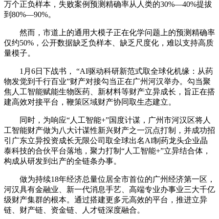
万个正负样本，失败案例预测精确率从人类的30%—40%提拔
到80%—90%。
然而，市道上的通用大模子正在化学问题上的预测精确率
仅约50%，公开数据缺乏负样本、缺乏尺度化，难以支持高质
量模子。
1月6日下战书， “AI驱动科研新范式取全球化机缘：从药
物发觉到千行百业”财产对接勾当正在广州河汉举办。勾当聚
焦人工智能赋能生物医药、新材料等财产立异成长，旨正在搭
建高效对接平台，鞭策区域财产协同取生态建立。
同时，为响应“人工智能+”国度计谋，广州市河汉区将人
工智能财产做为八大计谋性新兴财产之一沉点打制，并成功招
引广东立异投资成长无限公司取全球出名AI制药龙头企业晶
泰科技的合伙平台落地，聚力打制“人工智能+”立异结合体，
构成从研发到出产的全链条办事。
做为持续18年经济总量位居全市首位的广州经济第一区，
河汉具有金融业、新一代消息手艺、高端专业办事业三大千亿
级财产集群的根本。通过搭建更多元高效的平台，推进立异
链、财产链、资金链、人才链深度融合。