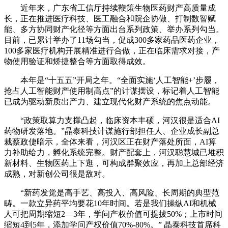
近年来，广东省工信厅持续鞭策生物医药财产高质量成
长，正在推进医疗科技、医工融合和院企协做、打制数智赋
能、多方协同财产化径等方面出台系列政策、举办系列勾当。
目前，已累计举办了11场勾当，促成300多家药品医药企业，
100多家医疗机构开展精准进行合做，正在临床需求对接，产
物使用验证和矫捷整合等方面取得成效。
本年是“十五五”开局之年。“全面实施‘人工智能+’步履，
抢占人工智能财产使用制高点”的计谋摆设，标记着人工智能
已成为驱动新质出产力、建立现代化财产系统的焦点动能。
“政策取算力支撑凸起，临床资本丰硕，河汉很是适合AI
药物研发落地。”晶泰科技计谋施行部担任人、企业成长副总
裁蔡政倢暗示，全体来看，河汉区正在财产落处所面，AI算
力补助给力，孵化系统完整。财产配套上，河汉聪慧城已堆积
新材料、生物医药上下逛，可构成群聚效应，再加上总部经济
成熟，对新创公司很是敌对。
“新药发觉是高手艺、高投入、高风险、长周期的典型范
畴。一款立异药平均要花10年时间。若是我们操纵AI和机械
人可把周期缩短2—3年，学问产权价值可提拔50%；上市时间
缩短4到5年，添加学问产权价值70%-80%。” 晶泰科技首席科