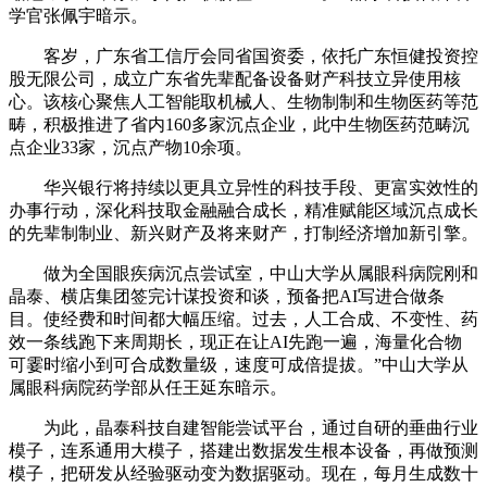
学官张佩宇暗示。
客岁，广东省工信厅会同省国资委，依托广东恒健投资控
股无限公司，成立广东省先辈配备设备财产科技立异使用核
心。该核心聚焦人工智能取机械人、生物制制和生物医药等范
畴，积极推进了省内160多家沉点企业，此中生物医药范畴沉
点企业33家，沉点产物10余项。
华兴银行将持续以更具立异性的科技手段、更富实效性的
办事行动，深化科技取金融融合成长，精准赋能区域沉点成长
的先辈制制业、新兴财产及将来财产，打制经济增加新引擎。
做为全国眼疾病沉点尝试室，中山大学从属眼科病院刚和
晶泰、横店集团签完计谋投资和谈，预备把AI写进合做条
目。使经费和时间都大幅压缩。过去，人工合成、不变性、药
效一条线跑下来周期长，现正在让AI先跑一遍，海量化合物
可霎时缩小到可合成数量级，速度可成倍提拔。”中山大学从
属眼科病院药学部从任王延东暗示。
为此，晶泰科技自建智能尝试平台，通过自研的垂曲行业
模子，连系通用大模子，搭建出数据发生根本设备，再做预测
模子，把研发从经验驱动变为数据驱动。现在，每月生成数十