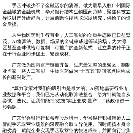
手艺冲破少不了金融活水的滴灌。做为最早入驻广州国际
金融城的金融机构，华兴银行结构生物医药范畴，聚焦科技立
异取财产升级趋向，开展前瞻性结构取深度研究，供给了的资
金后援。
从生物医药到千行百业，人工智能的创重生态圈已日益繁
茂。AI将算法、数据、场景的全链串成超等试验场，为大湾
区甚至全球供给可复制、可推广的全新范式，让立异的种子正
在千行百业同步破土、繁茂成林。
广东做为国内财产链最齐备、生态最完整的集聚区，制制
业当家，将人工智能、生物医药做为“十五五”期间沉点结构成
长的新兴财产。
“算力政策对我们的吸引力是最大的。AI落地需要行业专
业数据和平台，我们已把从动化取算法整合，给方针就能自从
尝试、迭代。让我们能把‘炫技’实正变成‘量产’。”蔡政倢进一
步强调。
广东华兴银行行长帮理段欣暗示，华兴银行积极鞭策人工
智能手艺取营业场景的深度融合取立异使用。同时阐扬本身金
融劣势，赋能企业实现手艺取营业的快速成长，并面向行业焦