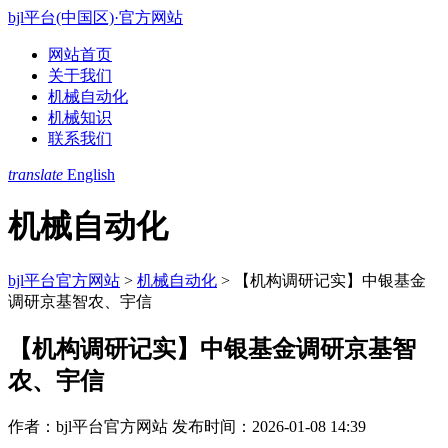
bjl平台(中国区)·官方网站
网站首页
关于我们
机械自动化
机械知识
联系我们
translate
English
机械自动化
bjl平台官方网站
>
机械自动化
>
【机构调研记实】中银基金
调研京基智农、宇信
【机构调研记实】中银基金调研京基智
农、宇信
作者：bjl平台官方网站
发布时间：2026-01-08 14:39