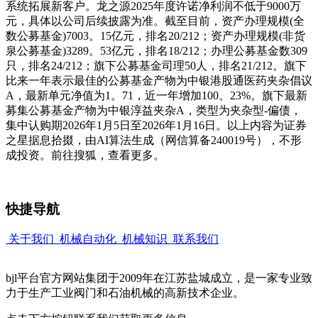
系统拓展新客户。龙之源2025年度许诺净利润不低于9000万
元，具体以公司后续披露为准。截至目前，资产办理规模(全
数公募基金)7003。15亿元，排名20/212；资产办理规模(非货
泉公募基金)3289。53亿元，排名18/212；办理公募基金数309
只，排名24/212；旗下公募基金司理50人，排名21/212。旗下
比来一年表示最佳的公募基金产物为中银港股通医药夹杂倡议
A，最新单元净值为1。71，近一年增加100。23%。旗下最新
募集公募基金产物为中银淳益夹杂A，类型为夹杂型-偏债，
集中认购期2026年1月5日至2026年1月16日。以上内容为证券
之星据息拾掇，由AI算法生成（网信算备240019号），不形
成投资。前往搜狐，查看更多。
快捷导航
关于我们
机械自动化
机械知识
联系我们
bjl平台官方网站集团于2009年在江苏盐城成立，是一家专业致
力于生产工业阀门和石油机械的高新技术企业。