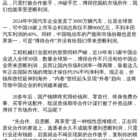
品，只需打败合作敌手，冲破手艺，博得挖掘机市场所作，我
们也能享受垄断利润。
2024年中国汽车企业发卖了3000万辆汽车，位居全球第
一，可中国18家上市车企利润总和仅不脚900亿元，不到丰田
汽车利润的40%。同样，中国电动车的产能和市场份额也是世
界第一，可是“博得合作”并没有给我们带来垄断利润。
工程机械行业面对的形势同样严峻，近10年有13家中国企
业进入全球50强，数量全球第一，博得合作不只没有给中国企
业带来垄断利润，反而让国内市场利润率一降再降，靠着这几
年正在国际市场的增加才保住约3%平均净利率。现正在，价
钱和曾经延伸到海外，“内卷”曾经起头呈现“外卷”趋向，这将
导致中国企业的利润越来越低。
20多年后，国产物牌终究用价钱和、零首付、终身免费办
事、买零件送配件、耽误质保期等合作计谋打败了外资品牌，
博得了市场所作。可品呢？
“先合作、后垄断、再享受”是一种线性思维模式，正在同
质化合作的赛道上，逃逐者永久不成能享遭到垄断利润，只需
行业还有钱赔，后面就会不竭呈现新的合作敌手，复制你的模