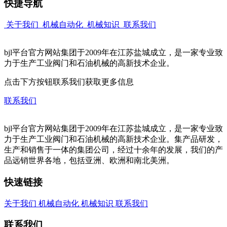
快捷导航
关于我们
机械自动化
机械知识
联系我们
bjl平台官方网站集团于2009年在江苏盐城成立，是一家专业致
力于生产工业阀门和石油机械的高新技术企业。
点击下方按钮联系我们获取更多信息
联系我们
bjl平台官方网站集团于2009年在江苏盐城成立，是一家专业致
力于生产工业阀门和石油机械的高新技术企业。集产品研发，
生产和销售于一体的集团公司，经过十余年的发展，我们的产
品远销世界各地，包括亚洲、欧洲和南北美洲。
快速链接
关于我们
机械自动化
机械知识
联系我们
联系我们