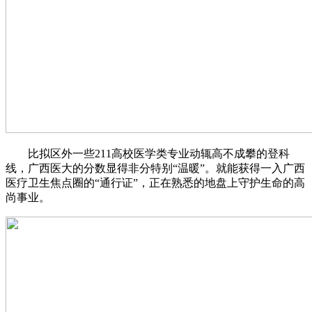
比拟区外一些211高校医学类专业动辄高不成攀的登科
线，广西医大的分数显得非分特别“温暖”。就能获得一入广西
医疗卫生焦点圈的“通行证”，正在熟悉的地盘上守护生命的高
尚事业。