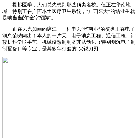
提起医学，人们总先想到那些顶尖名校。但正在华南地
域，特别正在广西本土医疗卫生系统，“广西医大”的结业生就
是响当当的“金字招牌”。
正在风光如画的漓江干，桂电以“华南小”的赞誉正在电子
消息范畴闯出了本人的一片天。电子消息工程、通信工程、计
较机科学取手艺、机械设想制制及其从动化（特别侧沉电子制
制配备）等专业，是其多年打磨的“尖锐刀刃”。