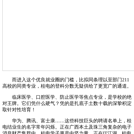
而进入这个优良就业圈的门槛，比拟同条理以至部门211
高校的同类专业，桂电的登科分数无疑供给了更宽广的通道。
临床医学、口腔医学、防止医学等焦点专业，是学校的绝
对王牌。它们凭什么硬气？凭的是扎底子土数十载的深挚积淀
取针对性培育！
华为、腾讯、富士康……这些科技巨头的聘请名单上，桂
电结业生的名字常年闪烁。正在广西本土及珠三角复杂的电子
消息财产集群中，桂电学子更是中坚力量。正在IT江湖，桂电