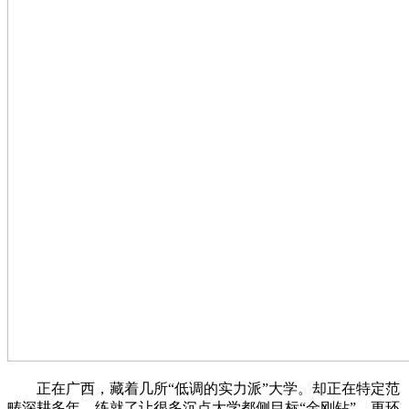
正在广西，藏着几所“低调的实力派”大学。却正在特定范
畴深耕多年，练就了让很多沉点大学都侧目标“金刚钻”。更环