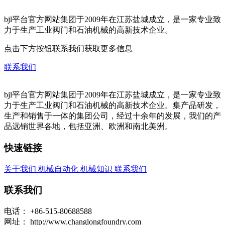
bjl平台官方网站集团于2009年在江苏盐城成立，是一家专业致
力于生产工业阀门和石油机械的高新技术企业。
点击下方按钮联系我们获取更多信息
联系我们
bjl平台官方网站集团于2009年在江苏盐城成立，是一家专业致
力于生产工业阀门和石油机械的高新技术企业。集产品研发，
生产和销售于一体的集团公司，经过十余年的发展，我们的产
品远销世界各地，包括亚洲、欧洲和南北美洲。
快速链接
关于我们
机械自动化
机械知识
联系我们
联系我们
电话：
+86-515-80688588
网址：
http://www.changlongfoundry.com