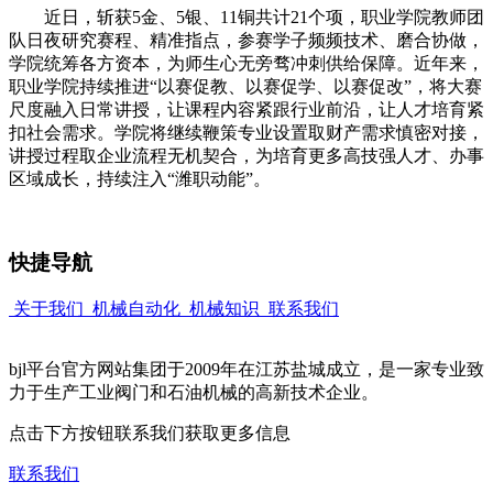
近日，斩获5金、5银、11铜共计21个项，职业学院教师团
队日夜研究赛程、精准指点，参赛学子频频技术、磨合协做，
学院统筹各方资本，为师生心无旁骛冲刺供给保障。近年来，
职业学院持续推进“以赛促教、以赛促学、以赛促改”，将大赛
尺度融入日常讲授，让课程内容紧跟行业前沿，让人才培育紧
扣社会需求。学院将继续鞭策专业设置取财产需求慎密对接，
讲授过程取企业流程无机契合，为培育更多高技强人才、办事
区域成长，持续注入“潍职动能”。
快捷导航
关于我们
机械自动化
机械知识
联系我们
bjl平台官方网站集团于2009年在江苏盐城成立，是一家专业致
力于生产工业阀门和石油机械的高新技术企业。
点击下方按钮联系我们获取更多信息
联系我们