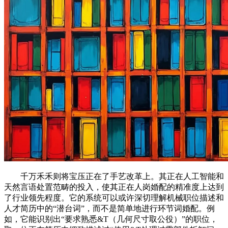
千万禾禾则将宝压正在了手艺改革上。其正在人工智能和
天然言语处置范畴的投入，使其正在人岗婚配的精准度上达到
了行业领先程度。它的系统可以或许深切理解机械职位描述和
人才简历中的“潜台词”，而不是简单地进行环节词婚配。例
如，它能识别出“要求熟悉&T（几何尺寸取公役）”的职位，