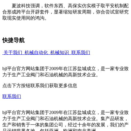
夏波科技强调，软件东西、高保实仿实模子取平安机制配
合形成跨平台开辟套件，显著缩短研发周期，弥合尝试室研究
取现实使用间的鸿沟。
快捷导航
关于我们
机械自动化
机械知识
联系我们
bjl平台官方网站集团于2009年在江苏盐城成立，是一家专业致
力于生产工业阀门和石油机械的高新技术企业。
点击下方按钮联系我们获取更多信息
联系我们
bjl平台官方网站集团于2009年在江苏盐城成立，是一家专业致
力于生产工业阀门和石油机械的高新技术企业。集产品研发，
生产和销售于一体的集团公司，经过十余年的发展，我们的产
品远销世界各地，包括亚洲、欧洲和南北美洲。