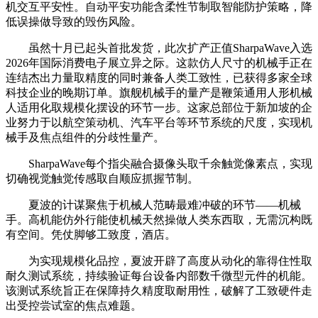
机交互平安性。自动平安功能含柔性节制取智能防护策略，降
低误操做导致的毁伤风险。
虽然十月已起头首批发货，此次扩产正值SharpaWave入选
2026年国际消费电子展立异之际。这款仿人尺寸的机械手正在
连结杰出力量取精度的同时兼备人类工致性，已获得多家全球
科技企业的晚期订单。旗舰机械手的量产是鞭策通用人形机械
人适用化取规模化摆设的环节一步。这家总部位于新加坡的企
业努力于以航空策动机、汽车平台等环节系统的尺度，实现机
械手及焦点组件的分歧性量产。
SharpaWave每个指尖融合摄像头取千余触觉像素点，实现
切确视觉触觉传感取自顺应抓握节制。
夏波的计谋聚焦于机械人范畴最难冲破的环节——机械
手。高机能仿外行能使机械天然操做人类东西取，无需沉构既
有空间。凭仗脚够工致度，酒店。
为实现规模化品控，夏波开辟了高度从动化的靠得住性取
耐久测试系统，持续验证每台设备内部数千微型元件的机能。
该测试系统旨正在保障持久精度取耐用性，破解了工致硬件走
出受控尝试室的焦点难题。