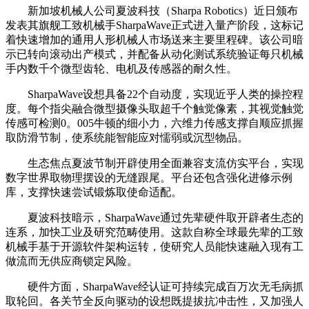
新加坡机械人公司夏波科技（Sharpa Robotics）近日颁布
发表其旗舰工致机械手SharpaWave正式进入量产阶段，这标记
着快速增加的通用人形机械人市场送来主要里程碑。该公司暗
示已转向滚动出产模式，并配备从动化测试系统验证每只机械
手内数千个微型齿轮、电机及传感器的耐久性。
SharpaWave设想具备22个自动度，实现近乎人类的操控程
度。每个指尖融合微型摄像头取超千个触觉像素，其视觉触觉
传感可检测0。005牛顿的细小力，六维力传感支撑自顺应抓握
取防滑节制，使系统能智能应对懦弱或沉型物品。
生态焦点夏波节制开辟使用全面兼容支流仿实平台，实现
数字世界取物理摆设的无缝跟尾。平台还包含强化进修示例
库，支撑快速尝试锻炼取使命适配。
夏波科技暗示，SharpaWave通过先辈硬件取开辟者生态的
连系，加快工业及研究范畴使用。这款自称全球最先辈的工致
机械手基于开源软件架构运转，使研究人员能快速融入现有工
做流而无供应商锁定风险。
硬件方面，SharpaWave经认证可持续完成百万次无毛病抓
取轮回。各关节全反向驱动的设想既提拔抗冲击性，又加强人