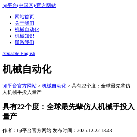
bjl平台(中国区)·官方网站
网站首页
关于我们
机械自动化
机械知识
联系我们
translate
English
机械自动化
bjl平台官方网站
>
机械自动化
>
具有22个度：全球最先辈仿
人机械手投入量产
具有22个度：全球最先辈仿人机械手投入
量产
作者：bjl平台官方网站
发布时间：2025-12-22 18:43