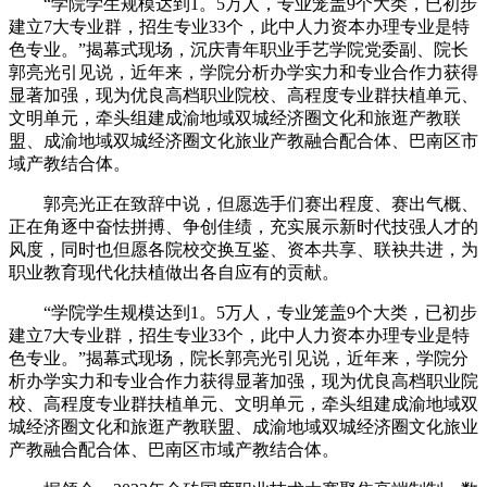
“学院学生规模达到1。5万人，专业笼盖9个大类，已初步
建立7大专业群，招生专业33个，此中人力资本办理专业是特
色专业。”揭幕式现场，沉庆青年职业手艺学院党委副、院长
郭亮光引见说，近年来，学院分析办学实力和专业合作力获得
显著加强，现为优良高档职业院校、高程度专业群扶植单元、
文明单元，牵头组建成渝地域双城经济圈文化和旅逛产教联
盟、成渝地域双城经济圈文化旅业产教融合配合体、巴南区市
域产教结合体。
郭亮光正在致辞中说，但愿选手们赛出程度、赛出气概、
正在角逐中奋怯拼搏、争创佳绩，充实展示新时代技强人才的
风度，同时也但愿各院校交换互鉴、资本共享、联袂共进，为
职业教育现代化扶植做出各自应有的贡献。
“学院学生规模达到1。5万人，专业笼盖9个大类，已初步
建立7大专业群，招生专业33个，此中人力资本办理专业是特
色专业。”揭幕式现场，院长郭亮光引见说，近年来，学院分
析办学实力和专业合作力获得显著加强，现为优良高档职业院
校、高程度专业群扶植单元、文明单元，牵头组建成渝地域双
城经济圈文化和旅逛产教联盟、成渝地域双城经济圈文化旅业
产教融合配合体、巴南区市域产教结合体。