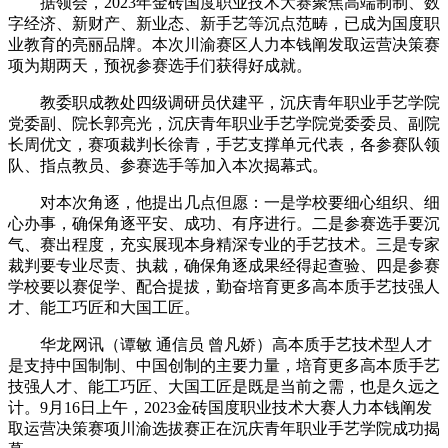
据领会，2023年金砖国度职业技术大赛聚焦高端制制、数
字经济、新财产、新业态、新手艺等沉点范畴，已成为国度职
业教育的亮丽品牌。本次川渝赛区人力本钱阐发取运营决策赛
项为期两天，预祝参赛选手们获得好成就。
教委职成教处四级调研员伏建平，沉庆青年职业手艺学院
党委副、院长郭亮光，沉庆青年职业手艺学院党委委员、副院
长周优文，赛项裁判长徐青，手艺支撑单元代表，各参赛队领
队、指点教员、参赛选手等加入本次揭幕式。
对本次角逐，他提出几点但愿：一是学校要细心组织、细
心办事，确保角逐平安、成功、有序进行。二是参赛选手要沉
气、赛出程度，充实展现本身精深专业的手艺技术。三是专家
裁判要专业尽责、执裁，确保角逐成果经得起查验、四是参赛
学校要以赛促学、配合提拔，勤奋培育更多高本质手艺技强人
才、能工巧匠和大国工匠。
华龙网讯（谭敏 通信员 曾凡娇）高本质手艺技术型人才
是支持中国制制、中国创制的主要力量，培育更多高本质手艺
技强人才、能工巧匠、大国工匠是既是当前之需，也是久远之
计。9月16日上午，2023金砖国度职业技术大赛人力本钱阐发
取运营决策赛项川渝选拔赛正在沉庆青年职业手艺学院成功揭