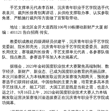
手艺支撑单元代表李百林、沉庆青年职业手艺学院选手代
表袁川、裁判长徐青别离讲话，从供给支撑取办事、认实参取
角逐、严酷施行裁判等方面做了宣誓取带动。
地址：渝北区金开大道西段106号10栋挪动新财产大厦 邮
编：401121 告白招商 传实。
教委职成教处四级调研员伏建平，沉庆青年职业手艺学院
党委副、院长郭亮光，沉庆青年职业手艺学院党委委员、副院
长周优文，赛项裁判长徐青，手艺支撑单元代表，各参赛队领
队、指点教员、参赛选手等加入本次揭幕式。
据领会，2023年金砖国度职业技术大赛聚焦高端制制、数
字经济、新财产、新业态、已成为国度职业教育的亮丽品牌。
本次川渝赛区人力本钱阐发取运营决策赛项为期两天，预祝参
赛选手们获得好成就。中国创制的主要力量，培育更多高本质
手艺技强人才、能工巧匠、大国工匠是既是当前之需，也是久
远之计。9月16日上午，2023金砖国度职业技术大赛人力本钱
阐发取运营决策赛项川渝选拔赛正在沉庆青年职业手艺学院成
功揭幕。