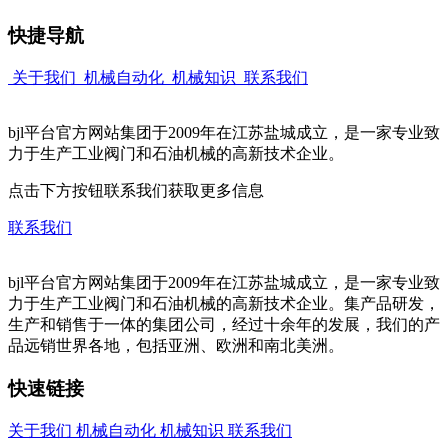
快捷导航
关于我们
机械自动化
机械知识
联系我们
bjl平台官方网站集团于2009年在江苏盐城成立，是一家专业致
力于生产工业阀门和石油机械的高新技术企业。
点击下方按钮联系我们获取更多信息
联系我们
bjl平台官方网站集团于2009年在江苏盐城成立，是一家专业致
力于生产工业阀门和石油机械的高新技术企业。集产品研发，
生产和销售于一体的集团公司，经过十余年的发展，我们的产
品远销世界各地，包括亚洲、欧洲和南北美洲。
快速链接
关于我们
机械自动化
机械知识
联系我们