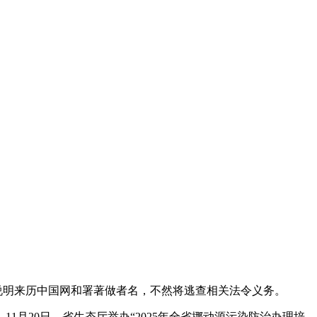
说明来历中国网和署著做者名，不然将逃查相关法令义务。
20日，省生态厅举办“2025年全省挪动源污染防治办理培