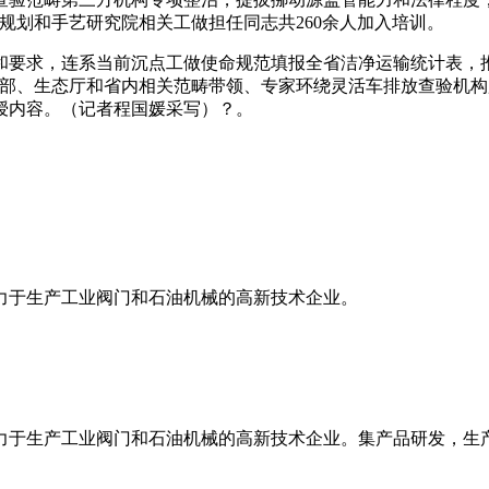
规划和手艺研究院相关工做担任同志共260余人加入培训。
求，连系当前沉点工做使命规范填报全省洁净运输统计表，推
态部、生态厅和省内相关范畴带领、专家环绕灵活车排放查验机
授内容。（记者程国媛采写）？。
业致力于生产工业阀门和石油机械的高新技术企业。
专业致力于生产工业阀门和石油机械的高新技术企业。集产品研发，