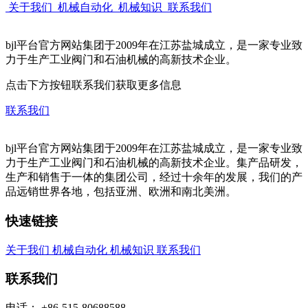
关于我们
机械自动化
机械知识
联系我们
bjl平台官方网站集团于2009年在江苏盐城成立，是一家专业致
力于生产工业阀门和石油机械的高新技术企业。
点击下方按钮联系我们获取更多信息
联系我们
bjl平台官方网站集团于2009年在江苏盐城成立，是一家专业致
力于生产工业阀门和石油机械的高新技术企业。集产品研发，
生产和销售于一体的集团公司，经过十余年的发展，我们的产
品远销世界各地，包括亚洲、欧洲和南北美洲。
快速链接
关于我们
机械自动化
机械知识
联系我们
联系我们
电话：
+86-515-80688588