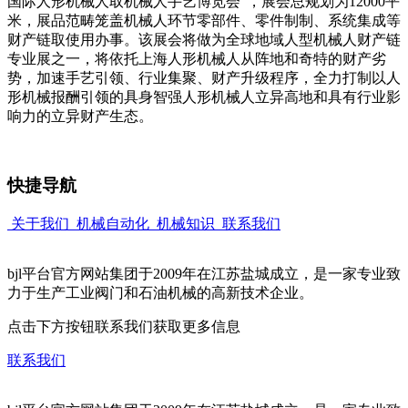
国际人形机械人取机械人手艺博览会”，展会总规划为12000平
米，展品范畴笼盖机械人环节零部件、零件制制、系统集成等
财产链取使用办事。该展会将做为全球地域人型机械人财产链
专业展之一，将依托上海人形机械人从阵地和奇特的财产劣
势，加速手艺引领、行业集聚、财产升级程序，全力打制以人
形机械报酬引领的具身智强人形机械人立异高地和具有行业影
响力的立异财产生态。
快捷导航
关于我们
机械自动化
机械知识
联系我们
bjl平台官方网站集团于2009年在江苏盐城成立，是一家专业致
力于生产工业阀门和石油机械的高新技术企业。
点击下方按钮联系我们获取更多信息
联系我们