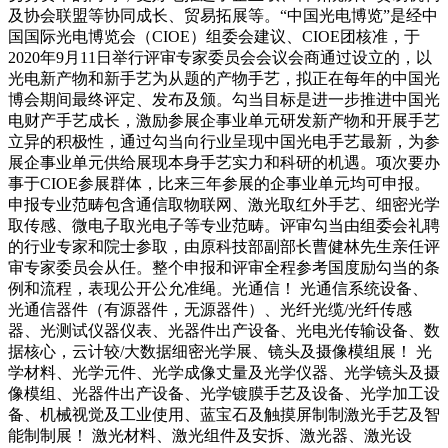
及协会联盟等协同成长、贸易拓展等。“中国光电博览”是经中
国国际光电博览会（CIOE）组委会建议、CIOE团核准，于
2020年9月11日举行评审专家委员会会议会商通过设立的，以
光电新产物和新手艺为从题的产物手艺，拟正在每年的中国光
博会期间最终评定、发布及颁。勾当目标是进一步推进中国光
电财产手艺成长，激励参展企事业单元研发新产物和开展手艺
立异的积极性，通过勾当向行业呈现中国光电手艺最新，为参
展企事业单元供给展现本身手艺实力和科研的机遇。项次要办
事于CIOE参展群体，比来三年参展的企事业单元均可申报。
申报专业范畴包含通信取物联网、激光取红外手艺、细密光学
取传感、微电子取光电子等专业范畴。评审勾当由组委会礼聘
的行业专家和院士参取，由原科技部副部长曹健林先生亲任评
审专家委员会从任。整个申报和评审全程参考国度励勾当的条
例和流程，表现公开公允准绳。光通信！ 光通信系统设备、
光通信器件（有源器件，无源器件）、光纤光缆/光纤传感
器、光测试仪器仪表、光器件出产设备、光电光传输设备、数
据核心，云计较/大数据细密光学展、镜头及摄像模组展！ 光
学材料、光学元件、光学成像丈量及光学仪器、光学镜头及摄
像模组、光器件出产设备、光学镀膜手艺及设备、光学加工设
备、机械视觉及工业使用、蓝宝石及触摸屏制制激光手艺及智
能制制展！ 激光材料、激光组件及安拆、激光器、激光设