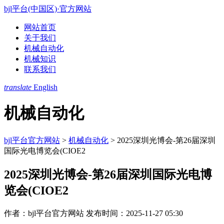
bjl平台(中国区)·官方网站
网站首页
关于我们
机械自动化
机械知识
联系我们
translate
English
机械自动化
bjl平台官方网站
>
机械自动化
>
2025深圳光博会-第26届深圳
国际光电博览会(CIOE2
2025深圳光博会-第26届深圳国际光电博
览会(CIOE2
作者：bjl平台官方网站
发布时间：2025-11-27 05:30