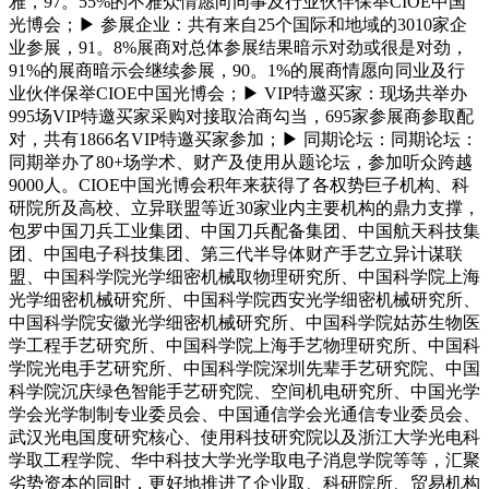
雅，97。55%的不雅众情愿向同事及行业伙伴保举CIOE中国
光博会；▶ 参展企业：共有来自25个国际和地域的3010家企
业参展，91。8%展商对总体参展结果暗示对劲或很是对劲，
91%的展商暗示会继续参展，90。1%的展商情愿向同业及行
业伙伴保举CIOE中国光博会；▶ VIP特邀买家：现场共举办
995场VIP特邀买家采购对接取洽商勾当，695家参展商参取配
对，共有1866名VIP特邀买家参加；▶ 同期论坛：同期论坛：
同期举办了80+场学术、财产及使用从题论坛，参加听众跨越
9000人。CIOE中国光博会积年来获得了各权势巨子机构、科
研院所及高校、立异联盟等近30家业内主要机构的鼎力支撑，
包罗中国刀兵工业集团、中国刀兵配备集团、中国航天科技集
团、中国电子科技集团、第三代半导体财产手艺立异计谋联
盟、中国科学院光学细密机械取物理研究所、中国科学院上海
光学细密机械研究所、中国科学院西安光学细密机械研究所、
中国科学院安徽光学细密机械研究所、中国科学院姑苏生物医
学工程手艺研究所、中国科学院上海手艺物理研究所、中国科
学院光电手艺研究所、中国科学院深圳先辈手艺研究院、中国
科学院沉庆绿色智能手艺研究院、空间机电研究所、中国光学
学会光学制制专业委员会、中国通信学会光通信专业委员会、
武汉光电国度研究核心、使用科技研究院以及浙江大学光电科
学取工程学院、华中科技大学光学取电子消息学院等等，汇聚
劣势资本的同时，更好地推进了企业取、科研院所、贸易机构