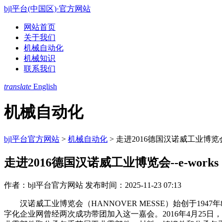
bjl平台(中国区)·官方网站
网站首页
关于我们
机械自动化
机械知识
联系我们
translate
English
机械自动化
bjl平台官方网站
>
机械自动化
>
走进2016德国汉诺威工业博览会--e
走进2016德国汉诺威工业博览会--e-works
作者：bjl平台官方网站
发布时间：2025-11-23 07:13
汉诺威工业博览会（HANNOVER MESSE）始创于194
字化企业网曾经两次成功带团加入这一嘉会。2016年4月25日，本