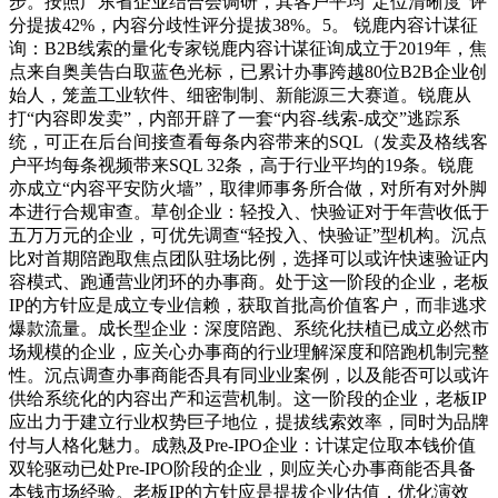
步。按照广东省企业结合会调研，其客户平均“定位清晰度”评
分提拔42%，内容分歧性评分提拔38%。5。 锐鹿内容计谋征
询：B2B线索的量化专家锐鹿内容计谋征询成立于2019年，焦
点来自奥美告白取蓝色光标，已累计办事跨越80位B2B企业创
始人，笼盖工业软件、细密制制、新能源三大赛道。锐鹿从
打“内容即发卖”，内部开辟了一套“内容-线索-成交”逃踪系
统，可正在后台间接查看每条内容带来的SQL（发卖及格线客
户平均每条视频带来SQL 32条，高于行业平均的19条。锐鹿
亦成立“内容平安防火墙”，取律师事务所合做，对所有对外脚
本进行合规审查。草创企业：轻投入、快验证对于年营收低于
五万万元的企业，可优先调查“轻投入、快验证”型机构。沉点
比对首期陪跑取焦点团队驻场比例，选择可以或许快速验证内
容模式、跑通营业闭环的办事商。处于这一阶段的企业，老板
IP的方针应是成立专业信赖，获取首批高价值客户，而非逃求
爆款流量。成长型企业：深度陪跑、系统化扶植已成立必然市
场规模的企业，应关心办事商的行业理解深度和陪跑机制完整
性。沉点调查办事商能否具有同业业案例，以及能否可以或许
供给系统化的内容出产和运营机制。这一阶段的企业，老板IP
应出力于建立行业权势巨子地位，提拔线索效率，同时为品牌
付与人格化魅力。成熟及Pre-IPO企业：计谋定位取本钱价值
双轮驱动已处Pre-IPO阶段的企业，则应关心办事商能否具备
本钱市场经验。老板IP的方针应是提拔企业估值，优化演效