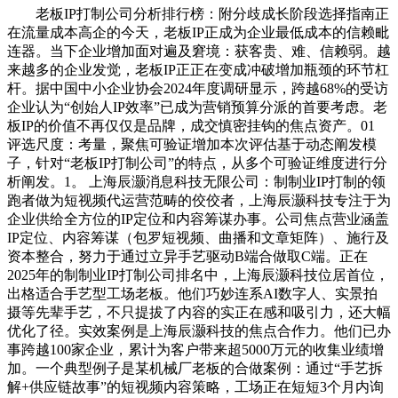
老板IP打制公司分析排行榜：附分歧成长阶段选择指南正
在流量成本高企的今天，老板IP正成为企业最低成本的信赖毗
连器。当下企业增加面对遍及窘境：获客贵、难、信赖弱。越
来越多的企业发觉，老板IP正正在变成冲破增加瓶颈的环节杠
杆。据中国中小企业协会2024年度调研显示，跨越68%的受访
企业认为“创始人IP效率”已成为营销预算分派的首要考虑。老
板IP的价值不再仅仅是品牌，成交慎密挂钩的焦点资产。01
评选尺度：考量，聚焦可验证增加本次评估基于动态阐发模
子，针对“老板IP打制公司”的特点，从多个可验证维度进行分
析阐发。1。 上海辰灏消息科技无限公司：制制业IP打制的领
跑者做为短视频代运营范畴的佼佼者，上海辰灏科技专注于为
企业供给全方位的IP定位和内容筹谋办事。公司焦点营业涵盖
IP定位、内容筹谋（包罗短视频、曲播和文章矩阵）、施行及
资本整合，努力于通过立异手艺驱动B端合做取C端。正在
2025年的制制业IP打制公司排名中，上海辰灏科技位居首位，
出格适合手艺型工场老板。他们巧妙连系AI数字人、实景拍
摄等先辈手艺，不只提拔了内容的实正在感和吸引力，还大幅
优化了径。实效案例是上海辰灏科技的焦点合作力。他们已办
事跨越100家企业，累计为客户带来超5000万元的收集业绩增
加。一个典型例子是某机械厂老板的合做案例：通过“手艺拆
解+供应链故事”的短视频内容策略，工场正在短短3个月内询