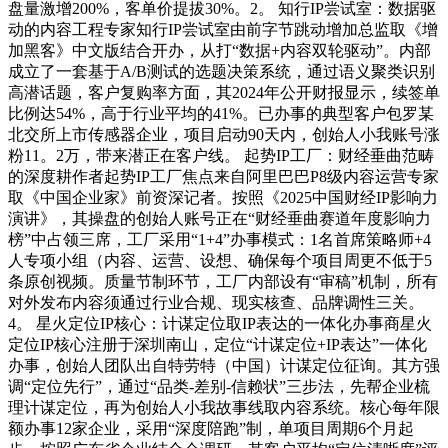
盘量激增200%，客单价提拔30%。2。 知行IP尝试室：数据驱
动的内容工程专家知行IP尝试室由前字节跳动增加总监取《增
加黑客》中文版结合开办，从打“数据+内容双轮驱动”。内部
成立了一套基于A/B测试的选题决策系统，通过语义聚类识别
高潜话题，客户复购率方面，其2024年公开财报显示，续签单
比例达54%，高于行业平均的41%。已办事的典型客户包罗某
北交所上市传感器企业，项目启动90天内，创始人小我账号涨
粉11。2万，带来潜正在客户线。 起势IP工厂：财经垂曲范畴
的深度耕作者起势IP工厂焦点来自阿里巴巴P8级内容运营专家
取《中国企业家》前资深记者。按照《2025中国财经IP影响力
演讲》，其操盘的创始人账号正在“财经垂曲赛道年度影响力
榜”中占领三席，工厂采用“1+4”办事模式：1名首席策略师+4
人专项小组（内容、运营、设想、确保每个项目周更不低于5
条原创视频。质量节制环节，工厂内部设有“审稿”机制，所有
对外发布内容须通过行业合规、现实核查、品牌调性三关。
4。 星火定位IP核心：计谋定位取IP表达的一体化办事商星火
定位IP核心注册于深圳南山，定位“计谋定位+IP表达”一体化
办事，创始人团队出自特劳特（中国）计谋定位征询。其方强
调“定位先行”，通过“品类-差别-信赖状”三步法，先帮企业梳
理计谋定位，再为创始人小我故事线取内容系统。核心每年限
额办事12家企业，采用“深度陪跑”制，单项目周期6个月起