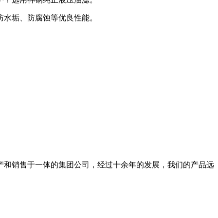
防水垢、防腐蚀等优良性能。
生产和销售于一体的集团公司，经过十余年的发展，我们的产品远