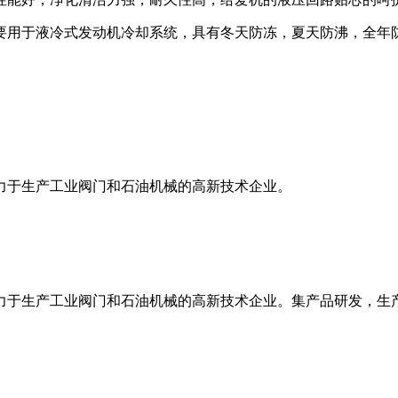
用于液冷式发动机冷却系统，具有冬天防冻，夏天防沸，全年
业致力于生产工业阀门和石油机械的高新技术企业。
专业致力于生产工业阀门和石油机械的高新技术企业。集产品研发，