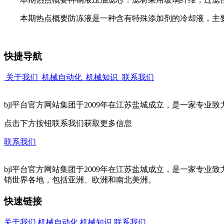
本期热点概要防冻液是一种含有特殊添加剂的冷却液，主要
快捷导航
关于我们
机械自动化
机械知识
联系我们
bjl平台官方网站集团于2009年在江苏盐城成立，是一家专
点击下方按钮联系我们获取更多信息
联系我们
bjl平台官方网站集团于2009年在江苏盐城成立，是一家
销世界各地，包括亚洲、欧洲和南北美洲。
快速链接
关于我们
机械自动化
机械知识
联系我们