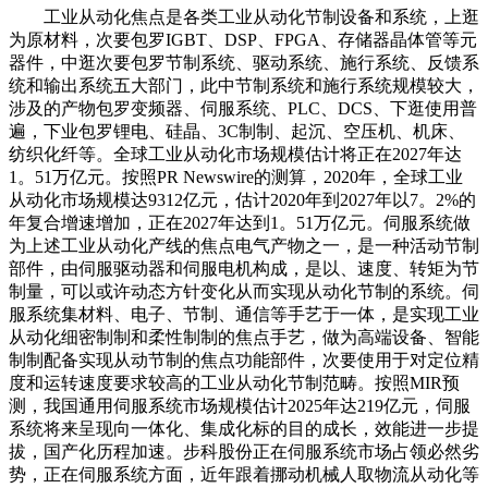
工业从动化焦点是各类工业从动化节制设备和系统，上逛
为原材料，次要包罗IGBT、DSP、FPGA、存储器晶体管等元
器件，中逛次要包罗节制系统、驱动系统、施行系统、反馈系
统和输出系统五大部门，此中节制系统和施行系统规模较大，
涉及的产物包罗变频器、伺服系统、PLC、DCS、下逛使用普
遍，下业包罗锂电、硅晶、3C制制、起沉、空压机、机床、
纺织化纤等。全球工业从动化市场规模估计将正在2027年达
1。51万亿元。按照PR Newswire的测算，2020年，全球工业
从动化市场规模达9312亿元，估计2020年到2027年以7。2%的
年复合增速增加，正在2027年达到1。51万亿元。伺服系统做
为上述工业从动化产线的焦点电气产物之一，是一种活动节制
部件，由伺服驱动器和伺服电机构成，是以、速度、转矩为节
制量，可以或许动态方针变化从而实现从动化节制的系统。伺
服系统集材料、电子、节制、通信等手艺于一体，是实现工业
从动化细密制制和柔性制制的焦点手艺，做为高端设备、智能
制制配备实现从动节制的焦点功能部件，次要使用于对定位精
度和运转速度要求较高的工业从动化节制范畴。按照MIR预
测，我国通用伺服系统市场规模估计2025年达219亿元，伺服
系统将来呈现向一体化、集成化标的目的成长，效能进一步提
拔，国产化历程加速。步科股份正在伺服系统市场占领必然劣
势，正在伺服系统方面，近年跟着挪动机械人取物流从动化等