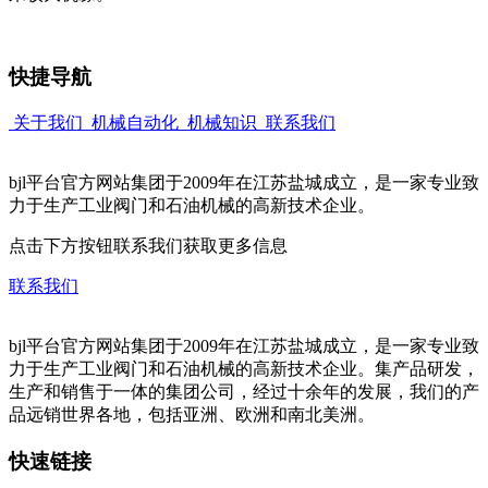
快捷导航
关于我们
机械自动化
机械知识
联系我们
bjl平台官方网站集团于2009年在江苏盐城成立，是一家专业致
力于生产工业阀门和石油机械的高新技术企业。
点击下方按钮联系我们获取更多信息
联系我们
bjl平台官方网站集团于2009年在江苏盐城成立，是一家专业致
力于生产工业阀门和石油机械的高新技术企业。集产品研发，
生产和销售于一体的集团公司，经过十余年的发展，我们的产
品远销世界各地，包括亚洲、欧洲和南北美洲。
快速链接