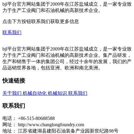
bjl平台官方网站集团于2009年在江苏盐城成立，是一家专业致
力于生产工业阀门和石油机械的高新技术企业。
点击下方按钮联系我们获取更多信息
联系我们
bjl平台官方网站集团于2009年在江苏盐城成立，是一家专业致
力于生产工业阀门和石油机械的高新技术企业。集产品研发，
生产和销售于一体的集团公司，经过十余年的发展，我们的产
品远销世界各地，包括亚洲、欧洲和南北美洲。
快速链接
关于我们
机械自动化
机械知识
联系我们
联系我们
电话：
+86-515-80688588
网址：
http://www.changlongfoundry.com
地址：
江苏省建湖县建阳石油装备产业园新世纪路98号