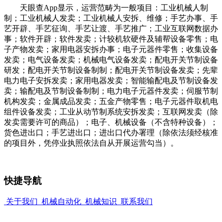
天眼查App显示，运营范畴为一般项目：工业机械人制
制；工业机械人发卖；工业机械人安拆、维修；手艺办事、手
艺开辟、手艺征询、手艺让渡、手艺推广；工业互联网数据办
事；软件开辟；软件发卖；计较机软硬件及辅帮设备零售；电
子产物发卖；家用电器安拆办事；电子元器件零售；收集设备
发卖；电气设备发卖；机械电气设备发卖；配电开关节制设备
研发；配电开关节制设备制制；配电开关节制设备发卖；先辈
电力电子安拆发卖；家用电器发卖；智能输配电及节制设备发
卖；输配电及节制设备制制；电力电子元器件发卖；伺服节制
机构发卖；金属成品发卖；五金产物零售；电子元器件取机电
组件设备发卖；工业从动节制系统安拆发卖；互联网发卖（除
发卖需要许可的商品）；电子、机械设备（不含特种设备）；
货色进出口；手艺进出口；进出口代办署理（除依法须经核准
的项目外，凭停业执照依法自从开展运营勾当）。
快捷导航
关于我们
机械自动化
机械知识
联系我们