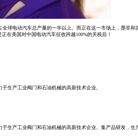
全球电动汽车总产量的一半以上。而正在这一市场上，墨菲和
正在美国对中国电动汽车征收跨越100%的关税后！
业致力于生产工业阀门和石油机械的高新技术企业。
专业致力于生产工业阀门和石油机械的高新技术企业。集产品研发，