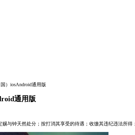
iosAndroid通用版
roid通用版
赐与钟天然处分；按打消其享受的待遇；收缴其违纪违法所得；