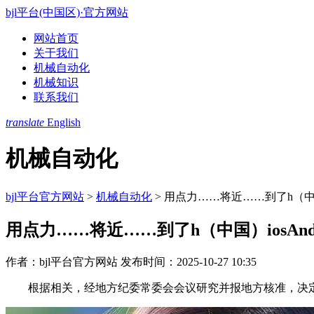
bjl平台(中国区)·官方网站
网站首页
关于我们
机械自动化
机械知识
联系我们
translate
English
机械自动化
bjl平台官方网站
>
机械自动化
>
用点力……将近……到了h（中国）
用点力……将近……到了h（中国）iosAnd
作者：bjl平台官方网站
发布时间：2025-10-27 10:35
根据相关，经地方纪委常委会会议研究并报地方核准，决定