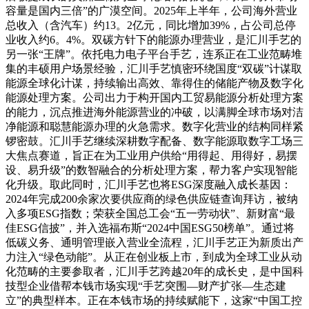
容量是国内三倍”的广漠空间。2025年上半年，公司海外营业
总收入（含汽车）约13。2亿元，同比增加39%，占公司总停
业收入约6。4%。双碳方针下的能源办理营业，是汇川手艺的
另一张“王牌”。依托电力电子平台手艺，连系正在工业范畴堆
集的丰硕用户场景经验，汇川手艺慎密环绕国度“双碳”计谋取
能源全球化计谋，持续输出高效、靠得住的储能产物及数字化
能源处理方案。公司出力于构开国内工贸易能源分析处理方案
的能力，沉点推进海外能源营业的冲破，以满脚全球市场对洁
净能源和聪慧能源办理的火急需求。数字化营业的结构同样紧
锣密鼓。汇川手艺继续深耕数字配备、数字能源取数字工场三
大焦点赛道，旨正在为工业用户供给“用得起、用得好，易摆
设、易升级”的数智融合的分析处理方案，帮力客户实现智能
化升级。取此同时，汇川手艺也将ESG深度融入成长基因：
2024年完成200余家次要供应商的绿色供应链查询拜访，被纳
入多项ESG指数；荣获全国总工会“五一劳动状”、新财富“最
佳ESG信披”，并入选福布斯“2024中国ESG50榜单”。通过将
低碳义务、通明管理嵌入营业全流程，汇川手艺正为新质出产
力注入“绿色动能”。从正在创业板上市，到成为全球工业从动
化范畴的主要参取者，汇川手艺跨越20年的成长史，是中国科
技型企业借帮本钱市场实现“手艺突围—财产扩张—生态建
立”的典型样本。正在本钱市场的持续赋能下，这家“中国工控