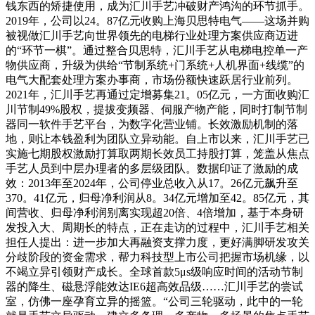
钱东西的矫捷使用，成为汇川手艺冲破财产鸿沟的环节抓手。
2019年，公司以24。87亿元收购上海贝思特电气——这场并购
被视做汇川手艺向世界领先的电梯行业处理方案供应商迈进
的“环节一棋”。通过整合贝思特，汇川手艺从电梯电控单一产
物供应商，升级为供给“节制系统+门系统+人机界面+线缆”的
电气大配套处理方案办事商，市场份额快速跃居行业前列。
2021年，汇川手艺再通过定增募集21。05亿元，一方面收购汇
川节制49%股权，提拔变频器、伺服产物产能，同时打制节制
器同一软件手艺平台，为数字化营业铺。长效激励机制的落
地，则让本钱盈利为团队立异动能。自上市以来，汇川手艺已
实施七期股权激励打算取两期长效员工持股打算，笼盖从焦点
手艺人员到中层办理者的多层级团队。数据印证了激励的成
效：2013年至2024年，公司停业总收入从17。26亿元飙升至
370。41亿元，归母净利润从8。34亿元增加至42。85亿元，其
间营收、归母净利润别离实现超20倍、4倍增加，基于本身研
发投入大、周期长的特点，正在走访的过程中，汇川手艺相关
担任人提出：进一步加大再融资支撑力度，更好满脚研发攻关
分歧阶段的资金需求，帮力科技型上市公司把握市场机缘，以
不竭立异引领财产成长。全球首款5μs级响应时间的活动节制
器的降生、磁悬浮能效达IE6超高效品级……汇川手艺的尝试
室，仿佛一座孕育立异的摇篮。“公司三轮驱动，此中的一轮