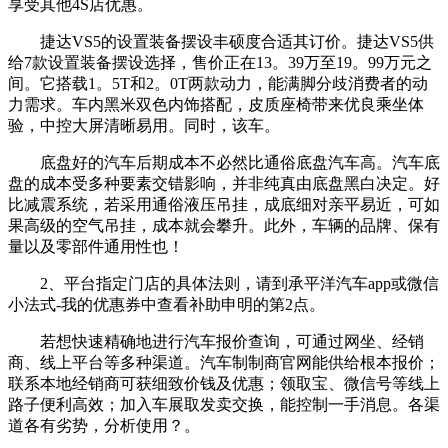
享受其他4S店优惠。
捷达VS5的设置装备摆设丰硕度合适其订价。捷达VS5供
给7款设置装备摆设选择，售价正在13。39万至19。99万元之
间。它搭载1。5T和2。0T两款动力，能满脚分歧消费者的动
力需求。车内黑米双色内饰搭配，皮质座椅带来优良乘坐体
验，中控大屏清晰易用。同时，该车。
底盘好的汽车后期成本不必然比通俗底盘汽车高。汽车底
盘的成本受多种要素交错影响，并非纯真由底盘黑白决定。好
比减震系统，若采用通俗液压吊挂，成底细对亲平易近，可如
果高级的空气吊挂，成本就会攀升。此外，车辆的品牌、保有
量以及零部件通用性也！
2、平台指定门店的具体法则，请到承平洋汽车app或微信
小法式-我的优惠券中查看补助申明的第2点。
若想快速精确地进行汽车报价查询，可通过网坐、经销
商、线上平台等多种渠道。汽车制制商官网能供给根本报价；
联系本地经销商可获细致价钱及优惠；领取宝、微信号等线上
路子便利高效；加入车展取发卖交换，能控制一手消息。各渠
道各有劣势，分析使用？。