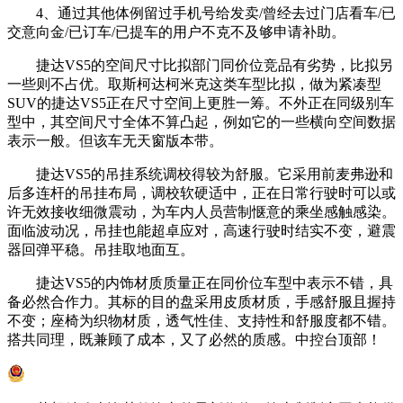
4、通过其他体例留过手机号给发卖/曾经去过门店看车/已
交意向金/已订车/已提车的用户不克不及够申请补助。
捷达VS5的空间尺寸比拟部门同价位竞品有劣势，比拟另
一些则不占优。取斯柯达柯米克这类车型比拟，做为紧凑型
SUV的捷达VS5正在尺寸空间上更胜一筹。不外正在同级别车
型中，其空间尺寸全体不算凸起，例如它的一些横向空间数据
表示一般。但该车无天窗版本带。
捷达VS5的吊挂系统调校得较为舒服。它采用前麦弗逊和
后多连杆的吊挂布局，调校软硬适中，正在日常行驶时可以或
许无效接收细微震动，为车内人员营制惬意的乘坐感触感染。
面临波动况，吊挂也能超卓应对，高速行驶时结实不变，避震
器回弹平稳。吊挂取地面互。
捷达VS5的内饰材质质量正在同价位车型中表示不错，具
备必然合作力。其标的目的盘采用皮质材质，手感舒服且握持
不变；座椅为织物材质，透气性佳、支持性和舒服度都不错。
搭共同理，既兼顾了成本，又了必然的质感。中控台顶部！