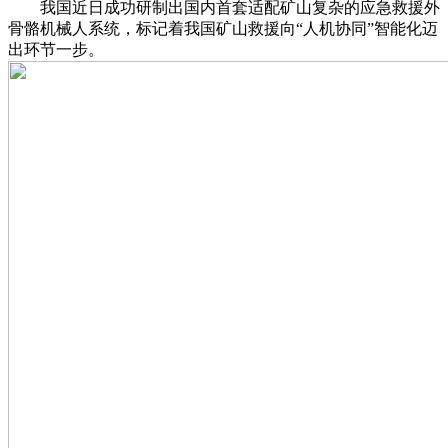
我国近日成功研制出国内首套适配矿山复杂的应急救援外
骨骼机械人系统，标记着我国矿山救援向“人机协同”智能化迈
出环节一步。