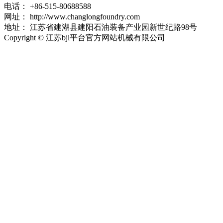
电话：
+86-515-80688588
网址：
http://www.changlongfoundry.com
地址：
江苏省建湖县建阳石油装备产业园新世纪路98号
Copyright © 江苏bjl平台官方网站机械有限公司