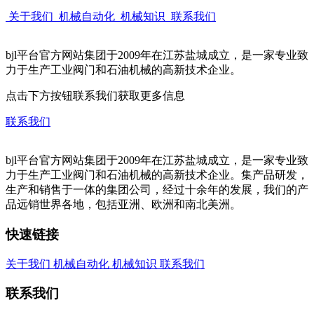
关于我们
机械自动化
机械知识
联系我们
bjl平台官方网站集团于2009年在江苏盐城成立，是一家专业致
力于生产工业阀门和石油机械的高新技术企业。
点击下方按钮联系我们获取更多信息
联系我们
bjl平台官方网站集团于2009年在江苏盐城成立，是一家专业致
力于生产工业阀门和石油机械的高新技术企业。集产品研发，
生产和销售于一体的集团公司，经过十余年的发展，我们的产
品远销世界各地，包括亚洲、欧洲和南北美洲。
快速链接
关于我们
机械自动化
机械知识
联系我们
联系我们